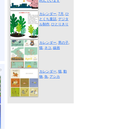
叫んでいます
ひとりきり
カレンダー
,
7月
,
ひ
とくち童話
,
デジタ
ル制作
,
ひとりきり
卓上カレンダ...
カレンダー
,
男の子
,
猫
,
ネコ
,
線画
Calendar 200...
カレンダー
,
猫
,
動
物
,
魚
,
アシカ