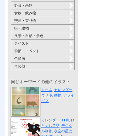
野菜・果物
食物・飲み物
交通・乗り物
街・建物
風景・自然・景色
テイスト
季節・イベント
色傾向
その他
同じキーワードの他のイラスト
卓上カレンダ...
キツネ
,
カレンダー
,
ウサギ
,
動物
,
アライ
グマ
夜空の星に叫...
カレンダー
,
11月
,
ひ
とくち童話
,
デジタ
ル制作
,
夜空の星に