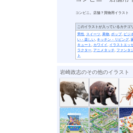
コンビニ。店舗？買物用イラスト
このイラストが入っているカテゴ
男性
,
スイーツ
,
果物
,
ポップ
,
ビジ
い・楽しい
,
キッチン・リビング
,
キュート
,
カワイイ
,
イラストエッ
ラクター
,
アニメタッチ
,
ファンタ
ト
岩崎政志のその他のイラスト
危険生物・イ...
危険生物・クマ
危険生物
トイザラスポ...
マンション・...
サンタと