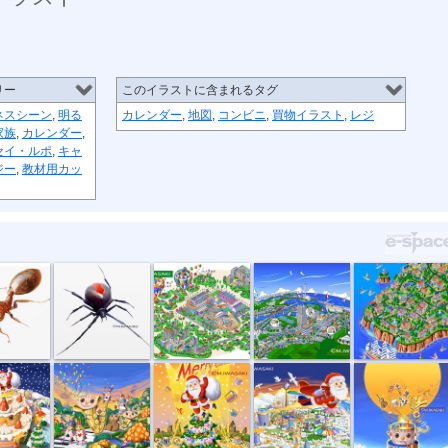
リー
このイラストに含まれるタグ
ネスシーン
,
明る
カレンダー
,
地図
,
コンビニ
,
買物イラスト
,
レジ
家族
,
カレンダー
,
セイ・ルポ
,
キャ
ジー
,
教材用カッ
・ヒ...
危険生物・セ...
トヨタイベン...
中外炉工業株...
楽天市場の風...
クリ...
音楽会のパレ...
メリークリス...
サンタ飛行機...
パイプおじさん