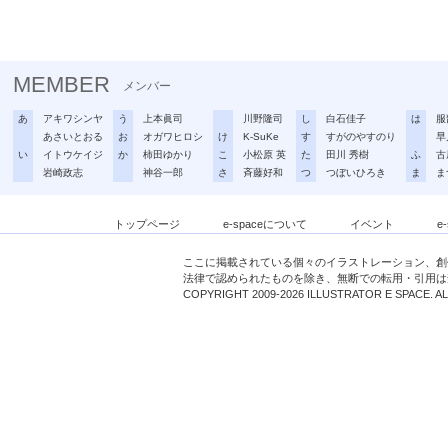
MEMBER
メンバー
あ
アキワシンヤ
う
上本眞司
川野隆司
し
白石佳子
は
服
あさいとおる
お
オガワヒロシ
け
K-SuKe
す
すがのやすのり
早
い
イトウケイジ
か
柿田ゆかり
こ
小松原 英
た
田川 秀樹
ふ
古
岩崎政志
神谷一郎
さ
斉藤好和
つ
つぼいひろき
ま
ま
トップページ
e-spaceについて
イベント
e
ここに掲載されている個々のイラストレーション、創
法律で認められたものを除き、無断での転用・引用は
COPYRIGHT 2009-2026 ILLUSTRATOR E SPACE. A