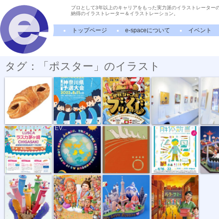
プロとして3年以上のキャリアをもった実力派のイラストレーター
納得のイラストレーター＆イラストレーション。
トップページ
e-spaceについて
イベント
タグ：「ポスター」のイラスト
リアル パン...
ソーシャルフ...
ブックオフ ...
“OBAKE” Photo
“OBAK
1
2
“ANNIVERSARY...
“TREASURE
Tarot “Wheel...
イラストレー...
東京ドー
EV...
花開く
秘密のケンミ...
世界ツアー
サミーイベン...