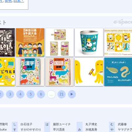
イ
,
茶色
,
白黒・
スト
ルフ...
ソーシャルフ...
手帳型スマホ...
あさいとおる...
“複十字シー...
デジ...
例解小学 漢...
例解小学 国...
タンメンの仙...
ボンヤリ ニ...
2
3
4
5
6
…
21
▶
野隆司
し
白石佳子
は
服部ユーイチ
丸子博史
む
武藤修
SuKe
す
すがのやすのり
早川茂喜
み
水穂真善
や
ヤマグチ