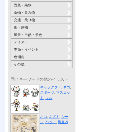
野菜・果物
食物・飲み物
交通・乗り物
街・建物
風景・自然・景色
テイスト
季節・イベント
色傾向
その他
同じキーワードの他のイラスト
“TOKYO2020 ...
キャラクター
,
ネコ
,
スポーツ
,
マスコッ
ト
,
ツル
ポストカード...
ネコ
,
ネズミ
,
シー
ル
,
ペット
,
街並み