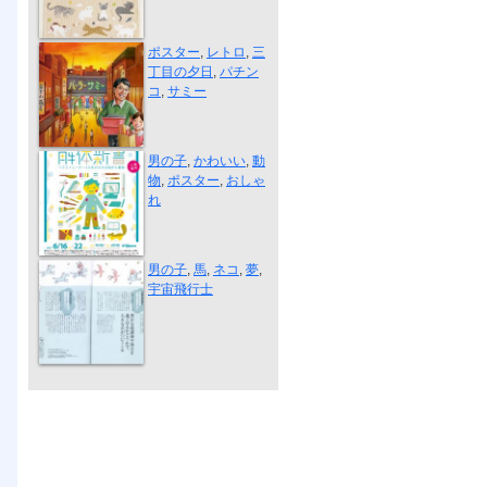
サミーイベン...
ポスター
,
レトロ
,
三
丁目の夕日
,
パチン
コ
,
サミー
イラストレー...
男の子
,
かわいい
,
動
物
,
ポスター
,
おしゃ
れ
習い事からぼ...
男の子
,
馬
,
ネコ
,
夢
,
宇宙飛行士