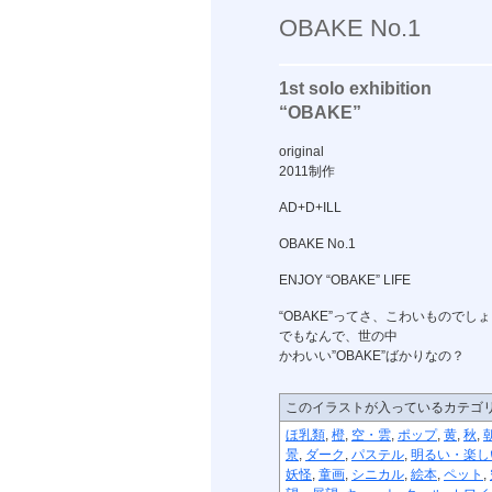
OBAKE No.1
1st solo exhibition
“OBAKE”
original
2011制作
AD+D+ILL
OBAKE No.1
ENJOY “OBAKE” LIFE
“OBAKE”ってさ、こわいものでし
でもなんで、世の中
かわいい”OBAKE”ばかりなの？
このイラストが入っているカテゴ
ほ乳類
,
橙
,
空・雲
,
ポップ
,
黄
,
秋
,
景
,
ダーク
,
パステル
,
明るい・楽し
妖怪
,
童画
,
シニカル
,
絵本
,
ペット
,