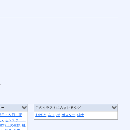
ょ。
リー
このイラストに含まれるタグ
朝日・夕日・夜
おばけ
,
ネコ
,
街
,
ポスター
,
紳士
い
,
モンスター・
空想上の生物
,
眺