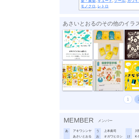
望・展望
,
キュート
,
クール
,
カワイ
モノクロ
,
レトロ
あさいとおるのその他のイラ
テキスタイル...
名刺2022
ソーシャ
“複十字シー...
母子健康手帳...
ちいさな
1
MEMBER
メンバー
あ
アキワシンヤ
う
上本眞司
川
あさいとおる
お
オガワヒロシ
け
K-