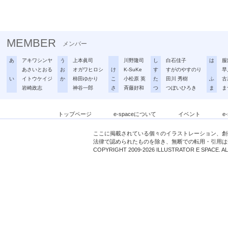
MEMBER
メンバー
あ
アキワシンヤ
う
上本眞司
川野隆司
し
白石佳子
は
服
あさいとおる
お
オガワヒロシ
け
K-SuKe
す
すがのやすのり
早
い
イトウケイジ
か
柿田ゆかり
こ
小松原 英
た
田川 秀樹
ふ
古
岩崎政志
神谷一郎
さ
斉藤好和
つ
つぼいひろき
ま
ま
トップページ
e-spaceについて
イベント
e
ここに掲載されている個々のイラストレーション、創
法律で認められたものを除き、無断での転用・引用は
COPYRIGHT 2009-2026 ILLUSTRATOR E SPACE. A