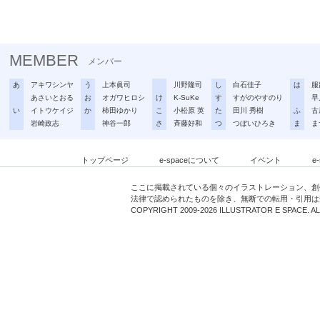
MEMBER
メンバー
あ
アキワシンヤ
う
上本眞司
川野隆司
し
白石佳子
は
服
あさいとおる
お
オガワヒロシ
け
K-SuKe
す
すがのやすのり
早
い
イトウケイジ
か
柿田ゆかり
こ
小松原 英
た
田川 秀樹
ふ
古
岩崎政志
神谷一郎
さ
斉藤好和
つ
つぼいひろき
ま
ま
トップページ
e-spaceについて
イベント
e
ここに掲載されている個々のイラストレーション、創
法律で認められたものを除き、無断での転用・引用は
COPYRIGHT 2009-2026 ILLUSTRATOR E SPACE. A