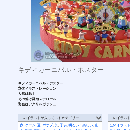
キディカーニバル・ポスター
キディカーニバル・ポスター
立体イラストレーション
人形は粘土
その他は発泡スチロール
彩色はアクリルガッシュ
このイラストが入っているカテゴリー
このイラス
赤
,
ゲーム
,
夏
,
ポップ
,
黄
,
子供
,
明るい・楽しい
,
童
立体イラス