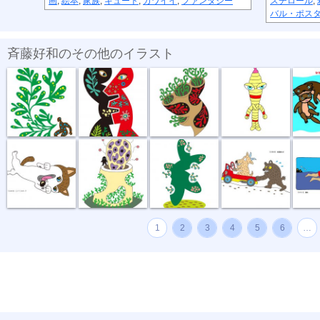
画
,
絵本
,
家族
,
キュート
,
カワイイ
,
ファンタジー
スチロール
,
バル・ポス
斉藤好和のその他のイラスト
植物のチカラ
組み合わせ
植木鉢
節足星人
3月カ
どう、このポ...
おいしい匂い
新しい種
坂道登れば
遠泳
1
2
3
4
5
6
…