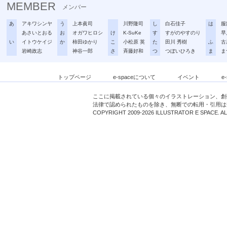
MEMBER
メンバー
あ
アキワシンヤ
う
上本眞司
川野隆司
し
白石佳子
は
服
あさいとおる
お
オガワヒロシ
け
K-SuKe
す
すがのやすのり
早
い
イトウケイジ
か
柿田ゆかり
こ
小松原 英
た
田川 秀樹
ふ
古
岩崎政志
神谷一郎
さ
斉藤好和
つ
つぼいひろき
ま
ま
トップページ
e-spaceについて
イベント
e
ここに掲載されている個々のイラストレーション、創
法律で認められたものを除き、無断での転用・引用は
COPYRIGHT 2009-2026 ILLUSTRATOR E SPACE. A