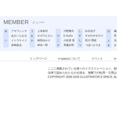
MEMBER
メンバー
あ
アキワシンヤ
う
上本眞司
川野隆司
し
白石佳子
は
服
あさいとおる
お
オガワヒロシ
け
K-SuKe
す
すがのやすのり
早
い
イトウケイジ
か
柿田ゆかり
こ
小松原 英
た
田川 秀樹
ふ
古
岩崎政志
神谷一郎
さ
斉藤好和
つ
つぼいひろき
ま
ま
トップページ
e-spaceについて
イベント
e
ここに掲載されている個々のイラストレーション、創
法律で認められたものを除き、無断での転用・引用は
COPYRIGHT 2009-2026 ILLUSTRATOR E SPACE. A