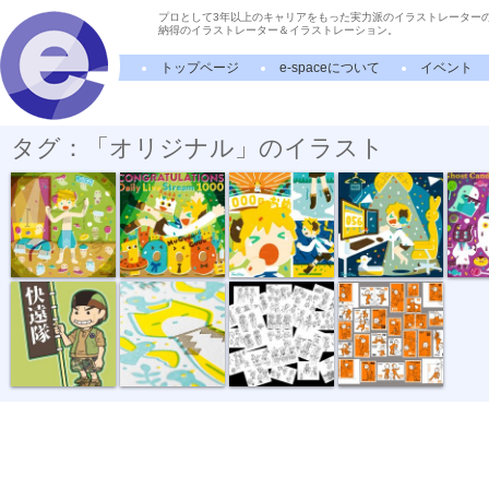
プロとして3年以上のキャリアをもった実力派のイラストレーター
納得のイラストレーター＆イラストレーション。
トップページ
e-spaceについて
イベント
タグ：「オリジナル」のイラスト
ステージ準備...
1000日連続配...
1000日連続配...
ぽむ・めると...
おばけキ
『快遠隊ブロ...
New Year Car...
キャラクター...
オレンジ男。...