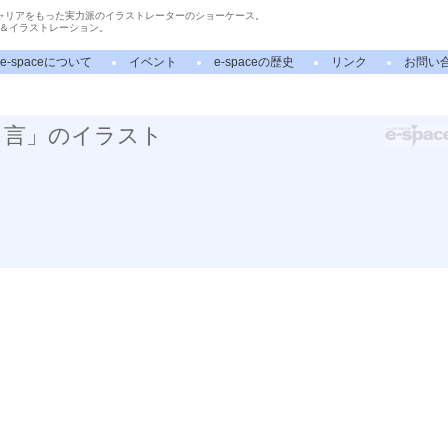
ャリアをもった実力派のイラストレーターのショーケース。
＆イラストレーション。
e-spaceについて
イベント
e-spaceの歴史
リンク
お問い
り言」のイラスト