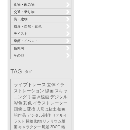
食物・飲み物
交通・乗り物
街・建物
風景・自然・景色
テイスト
季節・イベント
色傾向
その他
TAG
タグ
ライブトレース
立体イラ
ストレーション
線画
スキャ
ニング
手書き線画
デジタル
彩色
彩色
イラストレーター
画像に変換
人形は粘土
抽象
的作品
デジタル制作
リアルイ
ラスト
挿絵
動物
リノリウム版
画
キャラクター
風景
3DCG
雑