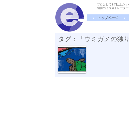
プロとして3年以上のキ
納得のイラストレーター
トップページ
タグ：「ウミガメの独
ウラシマ