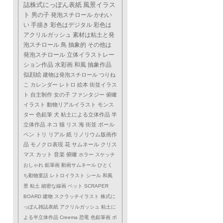
誌株式にっぽん表紙
風景イラス
ト
男の子
発泡スチロール
かわい
い
手描き
彩色はデジタル
彩色は
アクリルガッシュ
素材は粘土と発
泡スチロール
鳥
抽象的
その他は
発泡スチロール
立体イラストレー
ション作品
水彩画
和風
抽象作品
似顔絵
建物は発泡スチロール
つりね
こ
カレンダー
レトロ
絵本
街並イラス
ト
自主制作
女の子
ファンタジー
俯瞰
イラスト
動物リアルイラスト
モンス
ター
色鉛筆
犬
粘土による立体作品
半
立体作品
ネコ
猫
リス
海
街並
ボール
ペン
トリ
リアル
紙
リノリウム版画作
品
モノクロ表現
花
サムネール
クリス
マス
カット
音楽
俯瞰
ホラー
スケッチ
おしゃれ
鉛筆画
動画サムネール
ひとく
ち動物童話
レトロイラスト
シール
和風
景
粘土
細密な線画
ペット
SCRAPER
BOARD
建物
スクラッチイラスト
株式に
っぽん雑誌表紙
アクリルガッシュ
粘土に
よる半立体作品
Creema
恐竜
色鉛筆画
ポ