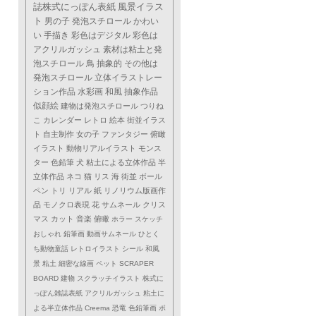
誌株式にっぽん表紙
風景イラス
ト
男の子
発泡スチロール
かわい
い
手描き
彩色はデジタル
彩色は
アクリルガッシュ
素材は粘土と発
泡スチロール
鳥
抽象的
その他は
発泡スチロール
立体イラストレー
ション作品
水彩画
和風
抽象作品
似顔絵
建物は発泡スチロール
つりね
こ
カレンダー
レトロ
絵本
街並イラス
ト
自主制作
女の子
ファンタジー
俯瞰
イラスト
動物リアルイラスト
モンス
ター
色鉛筆
犬
粘土による立体作品
半
立体作品
ネコ
猫
リス
海
街並
ボール
ペン
トリ
リアル
紙
リノリウム版画作
品
モノクロ表現
花
サムネール
クリス
マス
カット
音楽
俯瞰
ホラー
スケッチ
おしゃれ
鉛筆画
動画サムネール
ひとく
ち動物童話
レトロイラスト
シール
和風
景
粘土
細密な線画
ペット
SCRAPER
BOARD
建物
スクラッチイラスト
株式に
っぽん雑誌表紙
アクリルガッシュ
粘土に
よる半立体作品
Creema
恐竜
色鉛筆画
ポ