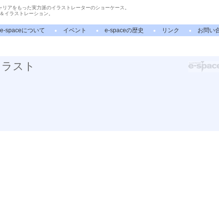
ャリアをもった実力派のイラストレーターのショーケース。
＆イラストレーション。
e-spaceについて
イベント
e-spaceの歴史
リンク
お問い
イラスト