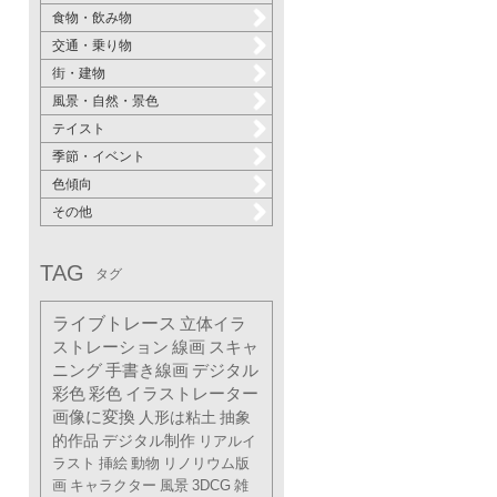
食物・飲み物
交通・乗り物
街・建物
風景・自然・景色
テイスト
季節・イベント
色傾向
その他
TAG
タグ
ライブトレース
立体イラ
ストレーション
線画
スキャ
ニング
手書き線画
デジタル
彩色
彩色
イラストレーター
画像に変換
人形は粘土
抽象
的作品
デジタル制作
リアルイ
ラスト
挿絵
動物
リノリウム版
画
キャラクター
風景
3DCG
雑