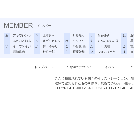
MEMBER
メンバー
あ
アキワシンヤ
う
上本眞司
川野隆司
し
白石佳子
は
服
あさいとおる
お
オガワヒロシ
け
K-SuKe
す
すがのやすのり
早
い
イトウケイジ
か
柿田ゆかり
こ
小松原 英
た
田川 秀樹
ふ
古
岩崎政志
神谷一郎
さ
斉藤好和
つ
つぼいひろき
ま
ま
トップページ
e-spaceについて
イベント
e
ここに掲載されている個々のイラストレーション、創
法律で認められたものを除き、無断での転用・引用は
COPYRIGHT 2009-2026 ILLUSTRATOR E SPACE. A