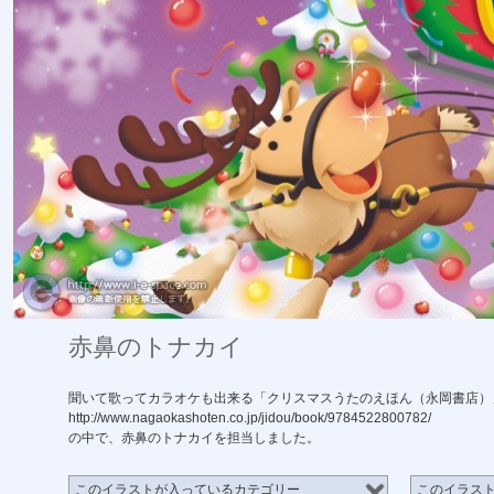
赤鼻のトナカイ
聞いて歌ってカラオケも出来る「クリスマスうたのえほん（永岡書店）
http://www.nagaokashoten.co.jp/jidou/book/9784522800782/
の中で、赤鼻のトナカイを担当しました。
このイラストが入っているカテゴリー
このイラス