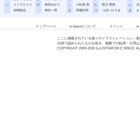
い
イトウケイジ
か
柿田ゆかり
こ
小松原 英
た
田川 秀樹
ふ
古
岩崎政志
神谷一郎
さ
斉藤好和
つ
つぼいひろき
ま
ま
トップページ
e-spaceについて
イベント
e
ここに掲載されている個々のイラストレーション、創
法律で認められたものを除き、無断での転用・引用は
COPYRIGHT 2009-2026 ILLUSTRATOR E SPACE. A