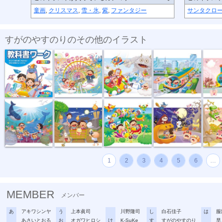
童画
,
クリスマス
,
雪・氷
,
紫
,
ファンタジー
サンタクロ
すがのやすのりのその他のイラスト
教科書ワーク...
泉陽興業２０...
泉陽興行カレ...
泉陽興業カレ...
泉陽興業
泉陽興行２０...
泉陽興業２０...
泉陽興業２０...
泉陽興業２０...
泉陽興業
1
2
3
4
5
6
…
MEMBER
メンバー
あ
アキワシンヤ
う
上本眞司
川野隆司
し
白石佳子
は
服
あさいとおる
お
オガワヒロシ
け
K-SuKe
す
すがのやすのり
早