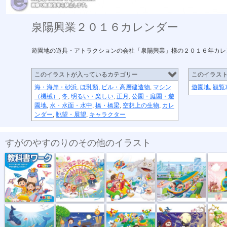
泉陽興業２０１６カレンダー
遊園地の遊具・アトラクションの会社「泉陽興業」様の２０１６年カレ
このイラストが入っているカテゴリー
このイラス
海・海岸・砂浜
,
ほ乳類
,
ビル・高層建造物
,
マシン
遊園地
,
観覧
（機械）
,
冬
,
明るい・楽しい
,
正月
,
公園・庭園・遊
園地
,
水・水面・水中
,
橋・橋梁
,
空想上の生物
,
カレ
ンダー
,
眺望・展望
,
キャラクター
すがのやすのりのその他のイラスト
教科書ワーク...
泉陽興業２０...
泉陽興行カレ...
泉陽興業カレ...
泉陽興業
泉陽興行２０...
泉陽興業２０...
泉陽興業２０...
泉陽興業２０...
泉陽興業