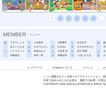
1
2
3
4
5
6
…
MEMBER
メンバー
あ
アキワシンヤ
う
上本眞司
川野隆司
し
白石佳子
は
服
あさいとおる
お
オガワヒロシ
け
K-SuKe
す
すがのやすのり
早
い
イトウケイジ
か
柿田ゆかり
こ
小松原 英
た
田川 秀樹
ふ
古
岩崎政志
神谷一郎
さ
斉藤好和
つ
つぼいひろき
ま
ま
トップページ
e-spaceについて
イベント
e
ここに掲載されている個々のイラストレーション、創
法律で認められたものを除き、無断での転用・引用は
COPYRIGHT 2009-2026 ILLUSTRATOR E SPACE. A