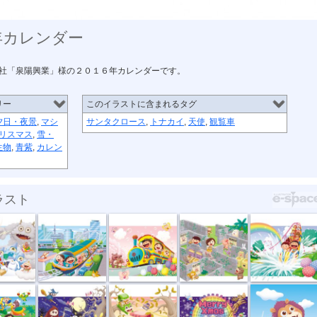
年カレンダー
社「泉陽興業」様の２０１６年カレンダーです。
リー
このイラストに含まれるタグ
夕日・夜景
,
マシ
サンタクロース
,
トナカイ
,
天使
,
観覧車
リスマス
,
雪・
生物
,
青紫
,
カレン
ラスト
カレ...
泉陽興業カレ...
泉陽興業２０...
泉陽興業２０...
泉陽興行２０...
２０...
泉陽興業２０...
泉陽興業２０...
泉陽興業２０...
懸賞パズル