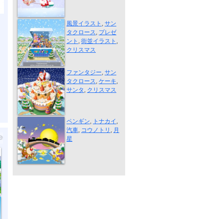
トイザラスポ...
風景イラスト
,
サン
タクロース
,
プレゼ
ント
,
街並イラスト
,
クリスマス
サンタとクリ...
ファンタジー
,
サン
タクロース
,
ケーキ
,
サンタ
,
クリスマス
アニ丸エアン...
ペンギン
,
トナカイ
,
汽車
,
コウノトリ
,
月
星