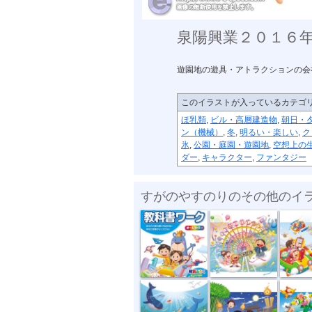
泉陽興業２０１６
遊園地の遊具・アトラクションの会
このイラストが入っているカテゴ
ほ乳類
,
ビル・高層建造物
,
朝日・
ン（機械）
,
冬
,
明るい・楽しい
,
ク
氷
,
公園・庭園・遊園地
,
空想上の
ダー
,
キャラクター
,
ファンタジー
すがのやすのりのその他のイ
教科書ワーク...
泉陽興業２０...
泉陽興行
泉陽興行２０...
泉陽興業２０...
泉陽興業