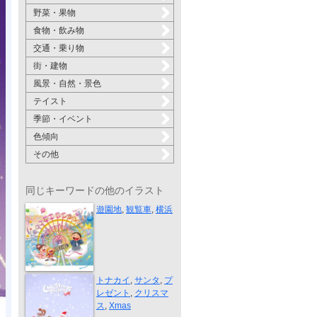
野菜・果物
食物・飲み物
交通・乗り物
街・建物
風景・自然・景色
テイスト
季節・イベント
色傾向
その他
同じキーワードの他のイラスト
泉陽興業２０...
遊園地
,
観覧車
,
横浜
Christmas Pr...
トナカイ
,
サンタ
,
プ
レゼント
,
クリスマ
ス
,
Xmas