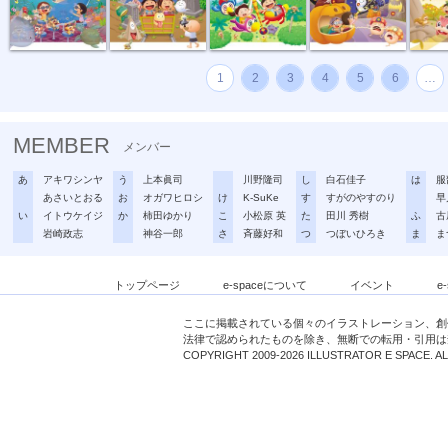
1
2
3
4
5
6
…
MEMBER
メンバー
あ
アキワシンヤ
う
上本眞司
川野隆司
し
白石佳子
は
服
あさいとおる
お
オガワヒロシ
け
K-SuKe
す
すがのやすのり
早
い
イトウケイジ
か
柿田ゆかり
こ
小松原 英
た
田川 秀樹
ふ
古
岩崎政志
神谷一郎
さ
斉藤好和
つ
つぼいひろき
ま
ま
トップページ
e-spaceについて
イベント
e
ここに掲載されている個々のイラストレーション、創
法律で認められたものを除き、無断での転用・引用は
COPYRIGHT 2009-2026 ILLUSTRATOR E SPACE. A