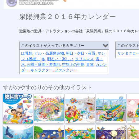
泉陽興業２０１６年カレンダー
遊園地の遊具・アトラクションの会社「泉陽興業」様の２０１６年カレ
このイラストが入っているカテゴリー
このイラス
ほ乳類
,
ビル・高層建造物
,
朝日・夕日・夜景
,
マシ
サンタクロ
ン（機械）
,
冬
,
明るい・楽しい
,
クリスマス
,
雪・
氷
,
公園・庭園・遊園地
,
空想上の生物
,
青紫
,
カレン
ダー
,
キャラクター
,
ファンタジー
すがのやすのりのその他のイラスト
教科書ワーク...
泉陽興業２０...
泉陽興行カレ...
泉陽興業カレ...
泉陽興業
泉陽興行２０...
泉陽興業２０...
泉陽興業２０...
泉陽興業２０...
泉陽興業