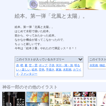
絵本。第一弾「北風と太陽」。
絵本。第一弾「北風と太陽」。
はじめて水彩で描いた絵本。
前から、やってみたかった絵本。
なかなか機会が巡ってこなかったので、
ちょっと嬉しいです。
今年は「絵本２冊」やれたので満足ッス＾０＾！
このイラストが入っているカテゴリー
このイラス
赤
,
橙
,
夏
,
空・雲
,
ポップ
,
子供
,
河川・湖・池
,
明る
水彩画
,
挿絵
い・楽しい
,
絵本
,
空色
,
手描き
,
家族
,
水彩画
,
カワイ
イ
,
ファンタジー
神谷一郎のその他のイラスト
「ギターコー...
絵本。第一弾...
絵本第二弾「...
『LINEリアル...
『ご相伴