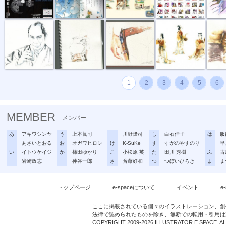
『親方。』
着物のヒップ...
『ガンベルト』
「額田王３ポ...
『起死回
1
2
3
4
5
6
MEMBER
メンバー
あ
アキワシンヤ
う
上本眞司
川野隆司
し
白石佳子
は
服
あさいとおる
お
オガワヒロシ
け
K-SuKe
す
すがのやすのり
早
い
イトウケイジ
か
柿田ゆかり
こ
小松原 英
た
田川 秀樹
ふ
古
岩崎政志
神谷一郎
さ
斉藤好和
つ
つぼいひろき
ま
ま
トップページ
e-spaceについて
イベント
e
ここに掲載されている個々のイラストレーション、創
法律で認められたものを除き、無断での転用・引用は
COPYRIGHT 2009-2026 ILLUSTRATOR E SPACE. A