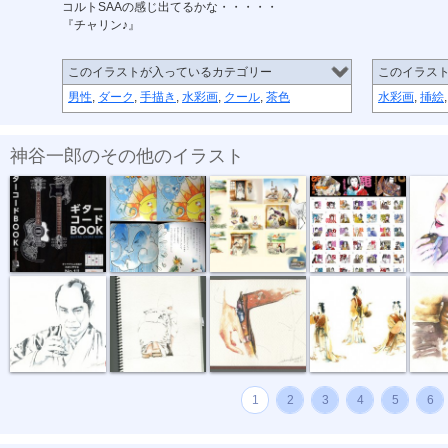
コルトSAAの感じ出てるかな・・・・・
『チャリン♪』
このイラストが入っているカテゴリー
このイラス
男性
,
ダーク
,
手描き
,
水彩画
,
クール
,
茶色
水彩画
,
挿絵
神谷一郎のその他のイラスト
「ギターコー...
絵本。第一弾...
絵本第二弾「...
『LINEリアル...
『ご相伴
『親方。』
着物のヒップ...
『ガンベルト』
「額田王３ポ...
『起死回
1
2
3
4
5
6