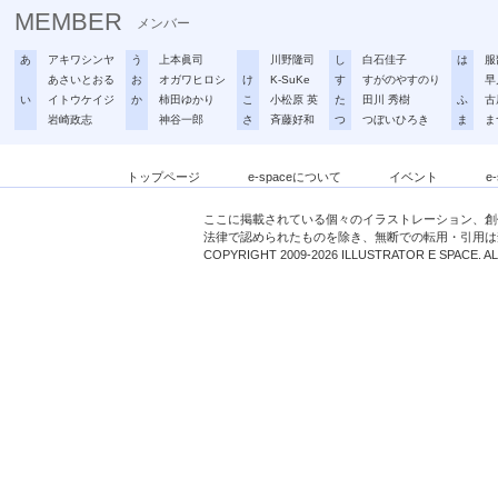
MEMBER
メンバー
あ
アキワシンヤ
う
上本眞司
川野隆司
し
白石佳子
は
服
あさいとおる
お
オガワヒロシ
け
K-SuKe
す
すがのやすのり
早
い
イトウケイジ
か
柿田ゆかり
こ
小松原 英
た
田川 秀樹
ふ
古
岩崎政志
神谷一郎
さ
斉藤好和
つ
つぼいひろき
ま
ま
トップページ
e-spaceについて
イベント
e
ここに掲載されている個々のイラストレーション、創
法律で認められたものを除き、無断での転用・引用は
COPYRIGHT 2009-2026 ILLUSTRATOR E SPACE. A