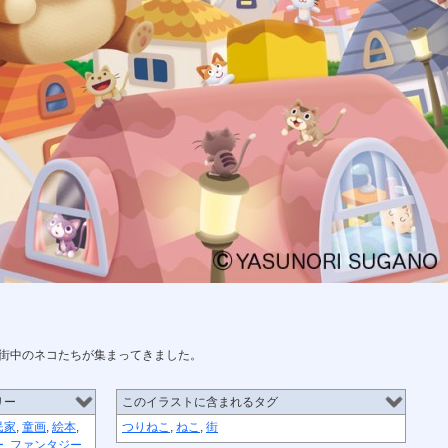
街中のネコたちが集まってきました。
リー
このイラストに含まれるタグ
民家
,
童画
,
絵本
,
つりねこ
,
ねこ
,
街
ー
,
ファンタジー