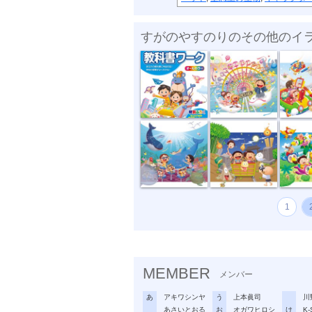
すがのやすのりのその他のイ
教科書ワーク...
泉陽興業２０...
泉陽興行
泉陽興行２０...
泉陽興業２０...
泉陽興業
1
MEMBER
メンバー
あ
アキワシンヤ
う
上本眞司
川
あさいとおる
お
オガワヒロシ
け
K-