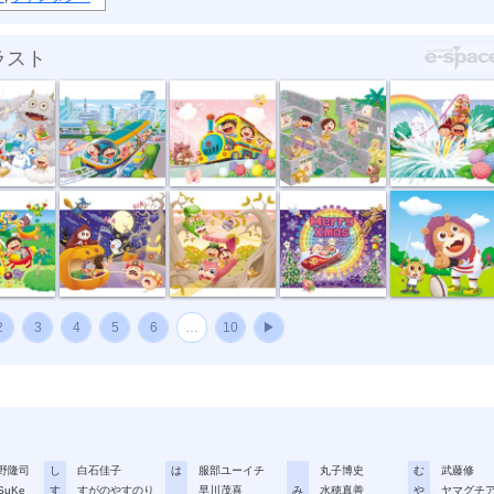
ラスト
カレ...
泉陽興業カレ...
泉陽興業２０...
泉陽興業２０...
泉陽興行２０...
２０...
泉陽興業２０...
泉陽興業２０...
泉陽興業２０...
懸賞パズル
2
3
4
5
6
…
10
▶
野隆司
し
白石佳子
は
服部ユーイチ
丸子博史
む
武藤修
SuKe
す
すがのやすのり
早川茂喜
み
水穂真善
や
ヤマグチ