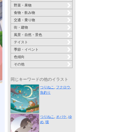
野菜・果物
食物・飲み物
交通・乗り物
街・建物
風景・自然・景色
テイスト
季節・イベント
色傾向
その他
同じキーワードの他のイラスト
フクノ池
つりねこ
,
フクロウ
,
魚釣り
夢の掃除屋空...
つりねこ
,
オバケ
,
ゆ
め
,
獏