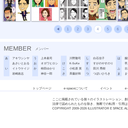
◀
1
2
3
4
5
6
MEMBER
メンバー
あ
アキワシンヤ
う
上本眞司
川野隆司
し
白石佳子
は
服
あさいとおる
お
オガワヒロシ
け
K-SuKe
す
すがのやすのり
早
い
イトウケイジ
か
柿田ゆかり
こ
小松原 英
た
田川 秀樹
ふ
古
岩崎政志
神谷一郎
さ
斉藤好和
つ
つぼいひろき
ま
ま
トップページ
e-spaceについて
イベント
e
ここに掲載されている個々のイラストレーション、創
法律で認められたものを除き、無断での転用・引用は
COPYRIGHT 2009-2026 ILLUSTRATOR E SPACE. A