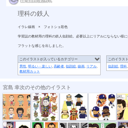
理科の鉄人
イラレ線画 × フォトショ彩色
学習誌の教材用の理科の鉄人似顔絵。必要以上にリアルにならない様に
フラットな感じを出しました。
このイラストが入っているカテゴリー
このイラス
男性
,
明るい・楽しい
,
高齢者
,
似顔絵
,
線画
,
リアル
,
似顔絵
,
理科
教材用カット
宮島 幸次のその他のイラスト
「寅ファミリ...
「十二神将・...
「スマホ武将...
号外ジェネレ...
ハーフタ
「一発屋芸人...
黒木瞳 片岡...
前職芸能人（...
健康オタク芸...
馬主＆馬