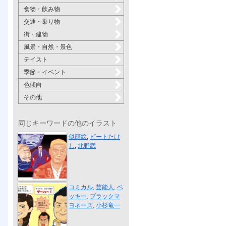
食物・飲み物
交通・乗り物
街・建物
風景・自然・景色
テイスト
季節・イベント
色傾向
その他
同じキーワードの他のイラスト
たけし vs TA...
似顔絵
,
ビートたけ
し
,
北野武
ハーフタレン...
コミカル
,
芸能人
,
ベ
ッキー
,
ブラックマ
ヨネーズ
,
小杉竜一