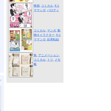
奥様は魔女（...
映画
,
コミカル
,
4コ
ママンガ
,
パロディ
井の中の蛙（...
コミカル
,
マンガ
,
動
物キャラクター
,
4コ
ママンガ
,
起承転結
パラパラメモ...
鳥
,
アニメーション
,
コミカル
,
トリ
,
メモ
帳