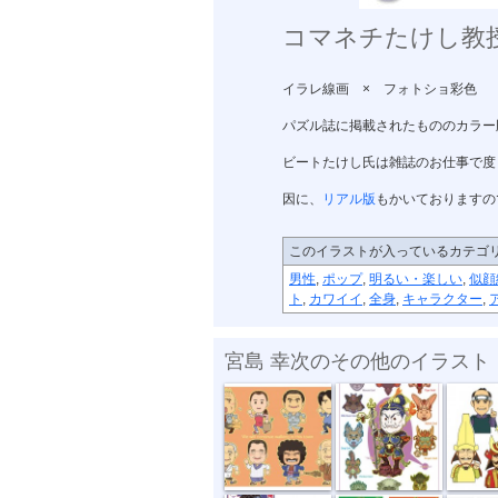
コマネチたけし教
イラレ線画 × フォトショ彩色
パズル誌に掲載されたもののカラー
ビートたけし氏は雑誌のお仕事で度
因に、
リアル版
もかいておりますの
このイラストが入っているカテゴ
男性
,
ポップ
,
明るい・楽しい
,
似顔
ト
,
カワイイ
,
全身
,
キャラクター
,
宮島 幸次のその他のイラスト
「寅ファミリ...
「十二神将・...
「スマホ
「一発屋芸人...
黒木瞳 片岡...
前職芸能