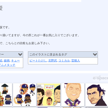
授
版です。
々描いてますが、今の所これが一番お気に入りでございます。
で、こちらとの比較もお楽しみ下さい。
リー
このイラストに含まれるタグ
絵
,
線画
,
キュー
ビートたけし
,
北野武
,
コミカル
,
芸能人
アニメタッチ
武将...
号外ジェネレ...
ハーフタレン...
コマネチたけ...
昭和の侍（三...
人（...
健康オタク芸...
馬主＆馬面芸...
似顔絵（一般...
「バロン」プ...