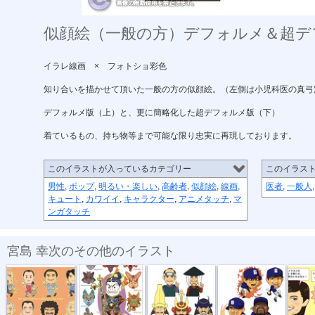
似顔絵（一般の方）デフォルメ＆超デ
イラレ線画 × フォトショ彩色
知り合いを描かせて頂いた一般の方の似顔絵。（左側は小児科医の真弓
デフォルメ版（上）と、更に簡略化した超デフォルメ版（下）
着ているもの、持ち物等まで可能な限り忠実に再現しております。
このイラストが入っているカテゴリー
このイラス
男性
,
ポップ
,
明るい・楽しい
,
高齢者
,
似顔絵
,
線画
,
医者
,
一般人
キュート
,
カワイイ
,
キャラクター
,
アニメタッチ
,
マ
ンガタッチ
宮島 幸次のその他のイラスト
「寅ファミリ...
「十二神将・...
「スマホ武将...
号外ジェネレ...
ハーフタ