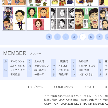
「一発屋芸人...
黒木瞳 片岡...
前職芸能人（...
健康オタク芸...
馬主＆馬
◀
1
2
3
4
5
6
MEMBER
メンバー
あ
アキワシンヤ
う
上本眞司
川野隆司
し
白石佳子
は
服
あさいとおる
お
オガワヒロシ
け
K-SuKe
す
すがのやすのり
早
い
イトウケイジ
か
柿田ゆかり
こ
小松原 英
た
田川 秀樹
ふ
古
岩崎政志
神谷一郎
さ
斉藤好和
つ
つぼいひろき
ま
ま
トップページ
e-spaceについて
イベント
e
ここに掲載されている個々のイラストレーション、創
法律で認められたものを除き、無断での転用・引用は
COPYRIGHT 2009-2026 ILLUSTRATOR E SPACE. A