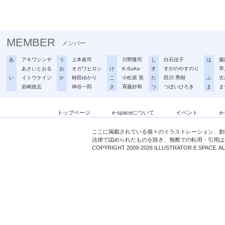
MEMBER
メンバー
あ
アキワシンヤ
う
上本眞司
川野隆司
し
白石佳子
は
服
あさいとおる
お
オガワヒロシ
け
K-SuKe
す
すがのやすのり
早
い
イトウケイジ
か
柿田ゆかり
こ
小松原 英
た
田川 秀樹
ふ
古
岩崎政志
神谷一郎
さ
斉藤好和
つ
つぼいひろき
ま
ま
トップページ
e-spaceについて
イベント
e
ここに掲載されている個々のイラストレーション、創
法律で認められたものを除き、無断での転用・引用は
COPYRIGHT 2009-2026 ILLUSTRATOR E SPACE. A