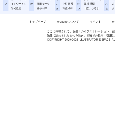
い
イトウケイジ
か
柿田ゆかり
こ
小松原 英
た
田川 秀樹
ふ
古
岩崎政志
神谷一郎
さ
斉藤好和
つ
つぼいひろき
ま
ま
トップページ
e-spaceについて
イベント
e
ここに掲載されている個々のイラストレーション、創
法律で認められたものを除き、無断での転用・引用は
COPYRIGHT 2009-2026 ILLUSTRATOR E SPACE. A