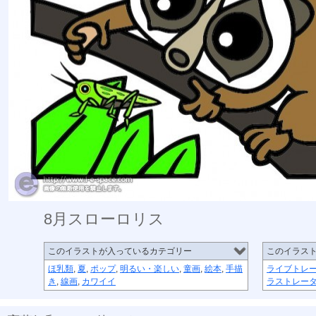
8月スローロリス
このイラストが入っているカテゴリー
このイラス
ほ乳類
,
夏
,
ポップ
,
明るい・楽しい
,
童画
,
絵本
,
手描
ライブトレ
き
,
線画
,
カワイイ
ラストレー