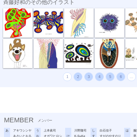
斉藤好和のその他のイラスト
めぐる想い
放電１秒前
貝
毛玉野郎
キノコカ
お散歩行こうよ
食事風景 ク...
風が強い夜
お帰りなさい
困りま
1
2
3
4
5
6
…
MEMBER
メンバー
あ
アキワシンヤ
う
上本眞司
川野隆司
し
白石佳子
は
服
あさいとおる
お
オガワヒロシ
け
K-SuKe
す
すがのやすのり
早