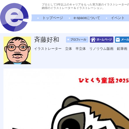
プロとして3年以上のキャリアをもった実力派のイラストレーター
納得のイラストレーター＆イラストレーション。
トップページ
e-spaceについて
イベント
斉藤好和
イラストレーター 立体 半立体 リノリウム版画 鉛筆画