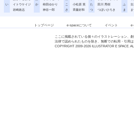
い
イトウケイジ
か
柿田ゆかり
こ
小松原 英
た
田川 秀樹
ふ
古
岩崎政志
神谷一郎
さ
斉藤好和
つ
つぼいひろき
ま
ま
トップページ
e-spaceについて
イベント
e
ここに掲載されている個々のイラストレーション、創
法律で認められたものを除き、無断での転用・引用は
COPYRIGHT 2009-2026 ILLUSTRATOR E SPACE. A