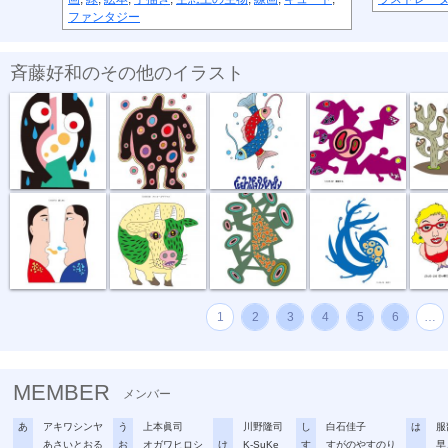
ファンタジー
斉藤好和のその他のイラスト
傘がない
正体不明
深海の恋
捕食する
団地
話し合い
オハヨーゴザ...
噂の出所
風祭り
ハイ私
1
2
3
4
5
6
…
MEMBER
メンバー
あ
アキワシンヤ
う
上本眞司
川野隆司
し
白石佳子
は
服
あさいとおる
お
オガワヒロシ
け
K-SuKe
す
すがのやすのり
早