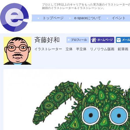
プロとして3年以上のキャリアをもった実力派のイラストレーター
納得のイラストレーター＆イラストレーション。
トップページ
e-spaceについて
イベント
斉藤好和
イラストレーター 立体 半立体 リノリウム版画 鉛筆画