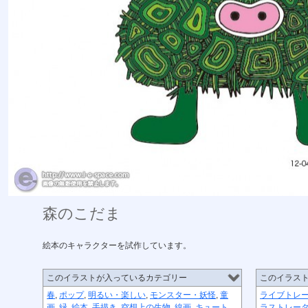
森のこだま
絵本のキャラクターを試作しています。
このイラストが入っているカテゴリー
このイラス
春
,
ポップ
,
明るい・楽しい
,
モンスター・妖怪
,
童
ライブトレ
画
,
緑
,
絵本
,
手描き
,
空想上の生物
,
線画
,
キュート
,
ラストレー