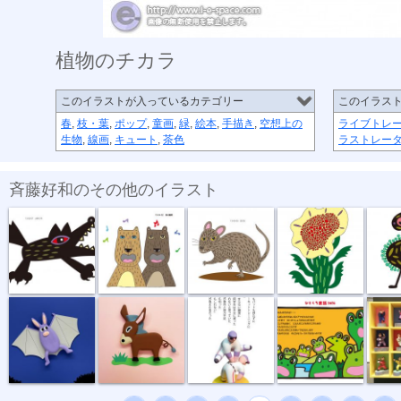
植物のチカラ
このイラストが入っているカテゴリー
このイラス
春
,
枝・葉
,
ポップ
,
童画
,
緑
,
絵本
,
手描き
,
空想上の
ライブトレ
生物
,
線画
,
キュート
,
茶色
ラストレー
斉藤好和のその他のイラスト
大神2号
森の輪唱
忍び足 ネズミ
真夏の花
鳥の巣
コウモリ
ロバくん
サーキットト...
カエルの輪唱
太極拳