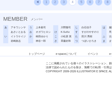
◀
1
2
3
4
5
6
7
8
MEMBER
メンバー
あ
アキワシンヤ
う
上本眞司
川野隆司
し
白石佳子
は
服
あさいとおる
お
オガワヒロシ
け
K-SuKe
す
すがのやすのり
早
い
イトウケイジ
か
柿田ゆかり
こ
小松原 英
た
田川 秀樹
ふ
古
岩崎政志
神谷一郎
さ
斉藤好和
つ
つぼいひろき
ま
ま
トップページ
e-spaceについて
イベント
e
ここに掲載されている個々のイラストレーション、創
法律で認められたものを除き、無断での転用・引用は
COPYRIGHT 2009-2026 ILLUSTRATOR E SPACE. A