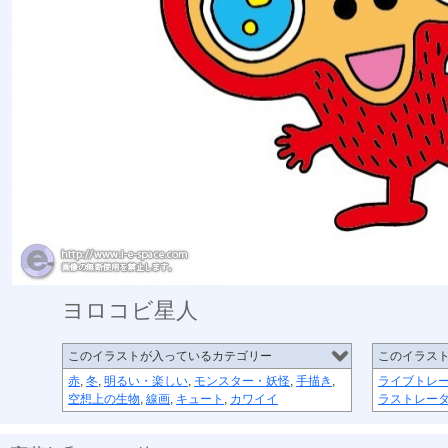
ヨロコビ星人
このイラストが入っているカテゴリー
このイラス
赤
,
冬
,
明るい・楽しい
,
モンスター・妖怪
,
手描き
,
ライブトレ
空想上の生物
,
線画
,
キュート
,
カワイイ
ラストレー