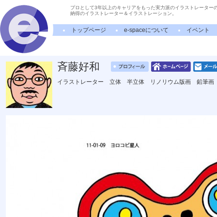
プロとして3年以上のキャリアをもった実力派のイラストレーター
納得のイラストレーター＆イラストレーション。
トップページ
e-spaceについて
イベント
斉藤好和
イラストレーター 立体 半立体 リノリウム版画 鉛筆画