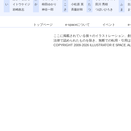
い
イトウケイジ
か
柿田ゆかり
こ
小松原 英
た
田川 秀樹
ふ
古
岩崎政志
神谷一郎
さ
斉藤好和
つ
つぼいひろき
ま
ま
トップページ
e-spaceについて
イベント
e
ここに掲載されている個々のイラストレーション、創
法律で認められたものを除き、無断での転用・引用は
COPYRIGHT 2009-2026 ILLUSTRATOR E SPACE. A