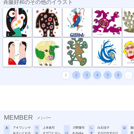
斉藤好和のその他のイラスト
傘がない
正体不明
深海の恋
捕食する
団地
話し合い
オハヨーゴザ...
噂の出所
風祭り
ハイ私
1
2
3
4
5
6
…
MEMBER
メンバー
あ
アキワシンヤ
う
上本眞司
川野隆司
し
白石佳子
は
服
あさいとおる
お
オガワヒロシ
け
K-SuKe
す
すがのやすのり
早