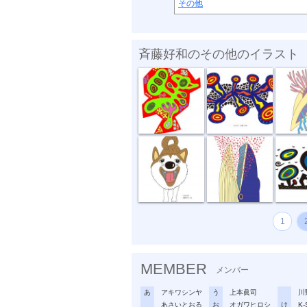
その他
斉藤好和のその他のイラスト
めぐる想い
放電１秒前
貝
お散歩行こうよ
食事風景 ク...
風が強
1
MEMBER
メンバー
あ
アキワシンヤ
う
上本眞司
川
あさいとおる
お
オガワヒロシ
け
K-