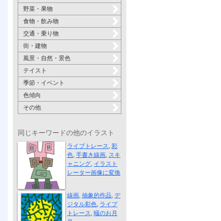
野菜・果物
食物・飲み物
交通・乗り物
街・建物
風景・自然・景色
テイスト
季節・イベント
色傾向
その他
同じキーワードの他のイラスト
抽象画家
ライブトレース
,
彩
色
,
手書き線画
,
スキ
ャニング
,
イラスト
レーター画像に変換
蟻のお月見
線画
,
抽象的作品
,
デ
ジタル彩色
,
ライブ
トレース
,
蟻のお月