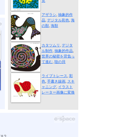
見
海の獣
アザラシ
,
抽象的作
品
,
デジタル彩色
,
海
の獣
,
海獣
世界の秘密を...
カタツムリ
,
デジタ
ル制作
,
抽象的作品
,
世界の秘密を背負っ
て進む
,
陸の貝
花子
ライブトレース
,
彩
色
,
手書き線画
,
スキ
ャニング
,
イラスト
レーター画像に変換
アキラ