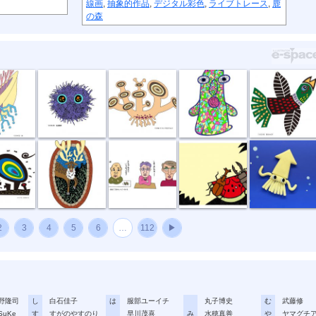
線画
,
抽象的作品
,
デジタル彩色
,
ライブトレース
,
鹿
の森
毛玉野郎
キノコカタツ...
ノンキ君
星をめざす
い夜
お帰りなさい
困りましたね
好物
イカがなものか
2
3
4
5
6
…
112
▶
野隆司
し
白石佳子
は
服部ユーイチ
丸子博史
む
武藤修
SuKe
す
すがのやすのり
早川茂喜
み
水穂真善
や
ヤマグチ