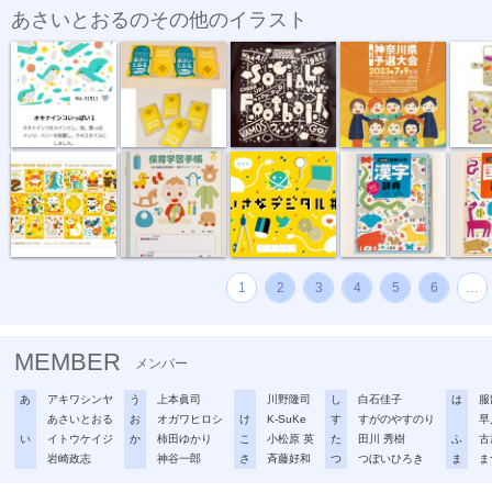
あさいとおるのその他のイラスト
テキスタイル...
名刺2022
ソーシャルフ...
ソーシャルフ...
手帳型ス
“複十字シー...
母子健康手帳...
ちいさなデジ...
例解小学 漢...
例解小学
1
2
3
4
5
6
…
MEMBER
メンバー
あ
アキワシンヤ
う
上本眞司
川野隆司
し
白石佳子
は
服
あさいとおる
お
オガワヒロシ
け
K-SuKe
す
すがのやすのり
早
い
イトウケイジ
か
柿田ゆかり
こ
小松原 英
た
田川 秀樹
ふ
古
岩崎政志
神谷一郎
さ
斉藤好和
つ
つぼいひろき
ま
ま