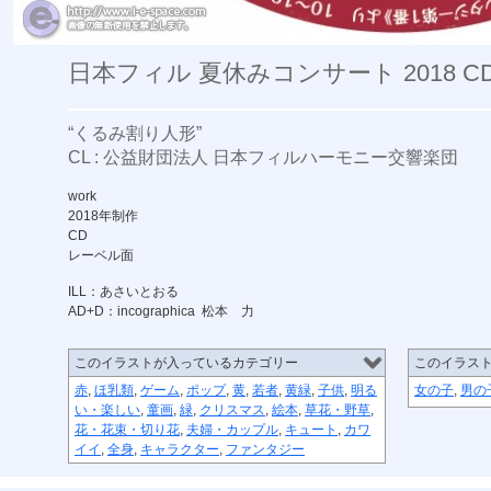
日本フィル 夏休みコンサート 2018 C
“くるみ割り人形”
CL : 公益財団法人 日本フィルハーモニー交響楽団
work
2018年制作
CD
レーベル面
ILL：あさいとおる
AD+D：incographica 松本 力
このイラストが入っているカテゴリー
このイラス
赤
,
ほ乳類
,
ゲーム
,
ポップ
,
黄
,
若者
,
黄緑
,
子供
,
明る
女の子
,
男の
い・楽しい
,
童画
,
緑
,
クリスマス
,
絵本
,
草花・野草
,
花・花束・切り花
,
夫婦・カップル
,
キュート
,
カワ
イイ
,
全身
,
キャラクター
,
ファンタジー