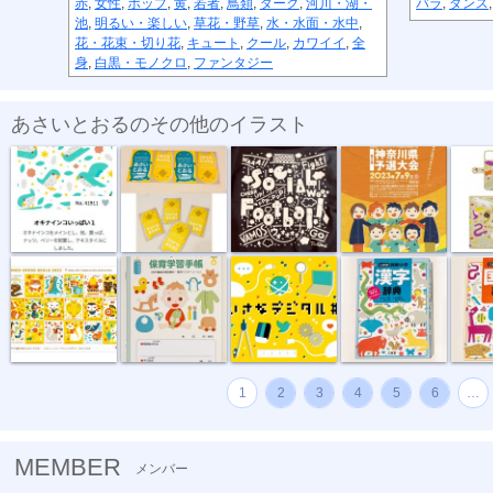
赤
,
女性
,
ポップ
,
黄
,
若者
,
鳥類
,
ダーク
,
河川・湖・
バラ
,
ダンス
池
,
明るい・楽しい
,
草花・野草
,
水・水面・水中
,
花・花束・切り花
,
キュート
,
クール
,
カワイイ
,
全
身
,
白黒・モノクロ
,
ファンタジー
あさいとおるのその他のイラスト
テキスタイル...
名刺2022
ソーシャルフ...
ソーシャルフ...
手帳型ス
“複十字シー...
母子健康手帳...
ちいさなデジ...
例解小学 漢...
例解小学
1
2
3
4
5
6
…
MEMBER
メンバー