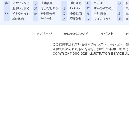
あ
アキワシンヤ
う
上本眞司
川野隆司
し
白石佳子
は
服
あさいとおる
お
オガワヒロシ
け
K-SuKe
す
すがのやすのり
早
い
イトウケイジ
か
柿田ゆかり
こ
小松原 英
た
田川 秀樹
ふ
古
岩崎政志
神谷一郎
さ
斉藤好和
つ
つぼいひろき
ま
ま
トップページ
e-spaceについて
イベント
e
ここに掲載されている個々のイラストレーション、創
法律で認められたものを除き、無断での転用・引用は
COPYRIGHT 2009-2026 ILLUSTRATOR E SPACE. A