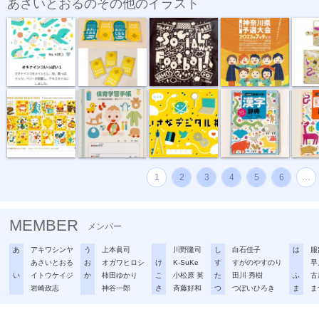
あさいとおるのその他のイラスト
テキスタイル...
名刺2022
ソーシャルフ...
ソーシャルフ...
手帳型ス
“複十字シー...
母子健康手帳...
ちいさなデジ...
例解小学 漢...
例解小学
1
2
3
4
5
6
…
MEMBER
メンバー
あ
アキワシンヤ
う
上本眞司
川野隆司
し
白石佳子
は
服
あさいとおる
お
オガワヒロシ
け
K-SuKe
す
すがのやすのり
早
い
イトウケイジ
か
柿田ゆかり
こ
小松原 英
た
田川 秀樹
ふ
古
岩崎政志
神谷一郎
さ
斉藤好和
つ
つぼいひろき
ま
ま