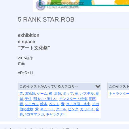
5 RANK STAR ROB
exhibition
e-space
“アート文化祭”
2015制作
作品
AD+D+ILL
このイラストが入っているカテゴリー
このイラス
赤
,
ほ乳類
,
ゲーム
,
橙
,
魚類
,
ポップ
,
黄
,
パステル
,
黄
キャラクタ
緑
,
子供
,
明るい・楽しい
,
モンスター・妖怪
,
童画
,
緑
,
シニカル
,
絵本
,
ペット
,
青
,
水・水面・水中
,
その
他の生物
,
紫
,
キュート
,
クール
,
ピンク
,
カワイイ
,
全
身
,
4コママンガ
,
キャラクター