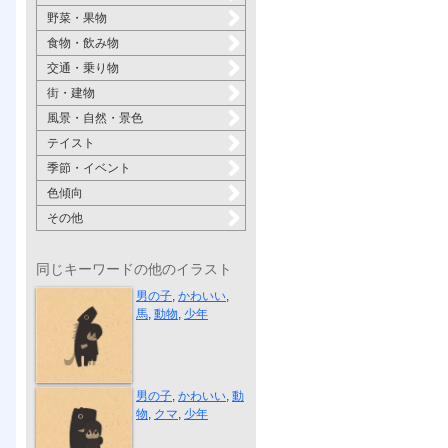
野菜・果物
食物・飲み物
交通・乗り物
街・建物
風景・自然・景色
テイスト
季節・イベント
色傾向
その他
同じキーワードの他のイラスト
Hug うま
男の子
,
かわいい
,
馬
,
動物
,
少年
Hug くま
男の子
,
かわいい
,
動
物
,
クマ
,
少年