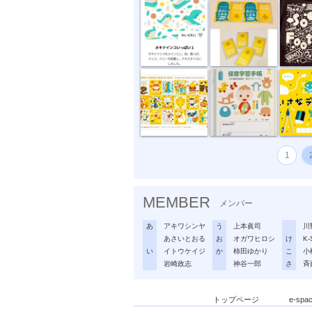
“複十字シー...
母子健康手帳...
ちいさな
1
MEMBER
メンバー
あ
アキワシンヤ
う
上本眞司
川
あさいとおる
お
オガワヒロシ
け
K-
い
イトウケイジ
か
柿田ゆかり
こ
小
岩崎政志
神谷一郎
さ
斉
トップページ
e-sp