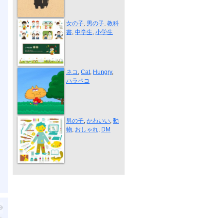
“大日本図書”
女の子
,
男の子
,
教科
書
,
中学生
,
小学生
Hungry Cat（...
ネコ
,
Cat
,
Hungry
,
ハラペコ
イラストレー...
男の子
,
かわいい
,
動
物
,
おしゃれ
,
DM