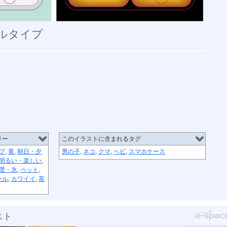
ールタイプ
リー
このイラストに含まれるタグ
プ
,
黄
,
朝日・夕
男の子
,
ネコ
,
クマ
,
ヘビ
,
スマホケース
明るい・楽しい
,
雪・氷
,
ペット
,
ール
,
カワイイ
,
茶
スト
ルフ...
ソーシャルフ...
手帳型スマホ...
あさいとおる...
“複十字シー...