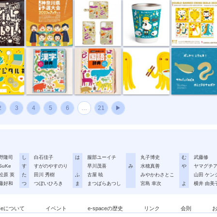
デジ...
例解小学 漢...
例解小学 国...
タンメンの仙...
ボンヤリ ニ...
2
3
4
5
6
…
21
▶
野隆司
し
白石佳子
は
服部ユーイチ
丸子博史
む
武藤修
SuKe
す
すがのやすのり
早川茂喜
み
水穂真善
や
ヤマグチ
松原 英
た
田川 秀樹
ふ
古屋 暁
みやかわさとこ
山田 ケン
藤好和
つ
つぼいひろき
ま
まつばらあつし
宮島 幸次
よ
横井 由美
aceについて
イベント
e-spaceの歴史
リンク
会則