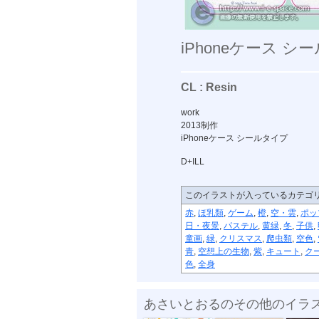
iPhoneケース シ
CL : Resin
work
2013制作
iPhoneケース シールタイプ
D+ILL
このイラストが入っているカテゴ
赤
,
ほ乳類
,
ゲーム
,
橙
,
空・雲
,
ポッ
日・夜景
,
パステル
,
黄緑
,
冬
,
子供
,
童画
,
緑
,
クリスマス
,
爬虫類
,
空色
,
青
,
空想上の生物
,
紫
,
キュート
,
ク
色
,
全身
あさいとおるのその他のイラ
テキスタイル...
名刺2022
ソーシャ