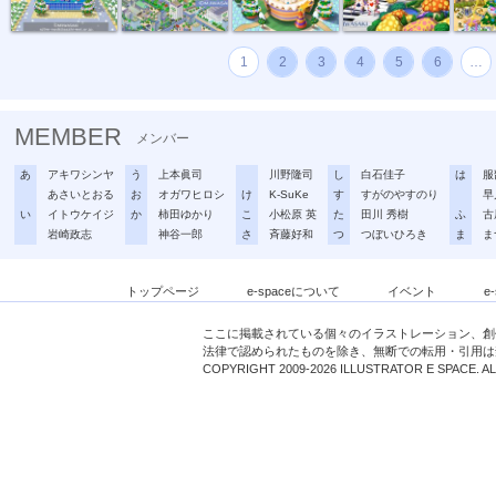
1
2
3
4
5
6
…
MEMBER
メンバー
あ
アキワシンヤ
う
上本眞司
川野隆司
し
白石佳子
は
服
あさいとおる
お
オガワヒロシ
け
K-SuKe
す
すがのやすのり
早
い
イトウケイジ
か
柿田ゆかり
こ
小松原 英
た
田川 秀樹
ふ
古
岩崎政志
神谷一郎
さ
斉藤好和
つ
つぼいひろき
ま
ま
トップページ
e-spaceについて
イベント
e
ここに掲載されている個々のイラストレーション、創
法律で認められたものを除き、無断での転用・引用は
COPYRIGHT 2009-2026 ILLUSTRATOR E SPACE. A