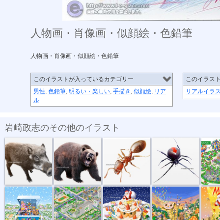
人物画・肖像画・似顔絵・色鉛筆
人物画・肖像画・似顔絵・色鉛筆
このイラストが入っているカテゴリー
このイラス
男性
,
色鉛筆
,
明るい・楽しい
,
手描き
,
似顔絵
,
リア
リアルイラ
ル
岩崎政志のその他のイラスト
危険生物・イ...
危険生物・クマ
危険生物・ヒ...
危険生物・セ...
トヨタイ
トイザラスポ...
マンション・...
サンタとクリ...
音楽会のパレ...
メリーク