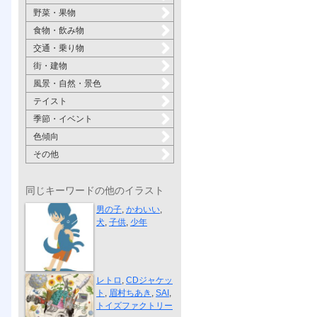
野菜・果物
食物・飲み物
交通・乗り物
街・建物
風景・自然・景色
テイスト
季節・イベント
色傾向
その他
同じキーワードの他のイラスト
Boy and dog
男の子
,
かわいい
,
犬
,
子供
,
少年
眉村ちあき「...
レトロ
,
CDジャケッ
ト
,
眉村ちあき
,
SAI
,
トイズファクトリー