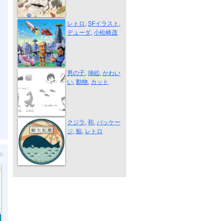
デューダ ウ...
レトロ
,
SFイラスト
,
デューダ
,
小松崎茂
“超入門 英...
男の子
,
挿絵
,
かわい
い
,
動物
,
カット
鯨大和煮
クジラ
,
和
,
パッケー
ジ
,
鯨
,
レトロ