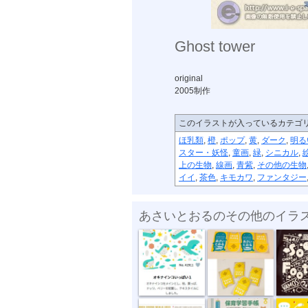
Ghost tower
original
2005制作
このイラストが入っているカテゴ
ほ乳類
,
橙
,
ポップ
,
黄
,
ダーク
,
明る
スター・妖怪
,
童画
,
緑
,
シニカル
,
上の生物
,
線画
,
青紫
,
その他の生物
イイ
,
茶色
,
キモカワ
,
ファンタジー
あさいとおるのその他のイラ
テキスタイル...
名刺2022
ソーシャ
“複十字シー...
母子健康手帳...
ちいさな