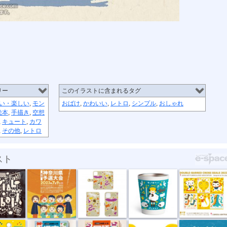
リー
このイラストに含まれるタグ
い・楽しい
,
モン
おばけ
,
かわいい
,
レトロ
,
シンプル
,
おしゃれ
絵本
,
手描き
,
空想
,
キュート
,
カワ
,
その他
,
レトロ
スト
ルフ...
ソーシャルフ...
手帳型スマホ...
あさいとおる...
“複十字シー...
デジ...
例解小学 漢...
例解小学 国...
タンメンの仙...
ボンヤリ ニ...