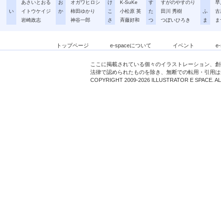
あさいとおる
お
オガワヒロシ
け
K-SuKe
す
すがのやすのり
早
い
イトウケイジ
か
柿田ゆかり
こ
小松原 英
た
田川 秀樹
ふ
古
岩崎政志
神谷一郎
さ
斉藤好和
つ
つぼいひろき
ま
ま
トップページ
e-spaceについて
イベント
e
ここに掲載されている個々のイラストレーション、創
法律で認められたものを除き、無断での転用・引用は
COPYRIGHT 2009-2026 ILLUSTRATOR E SPACE. A