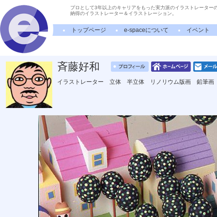
プロとして3年以上のキャリアをもった実力派のイラストレーター
納得のイラストレーター＆イラストレーション。
トップページ
e-spaceについて
イベント
斉藤好和
イラストレーター 立体 半立体 リノリウム版画 鉛筆画