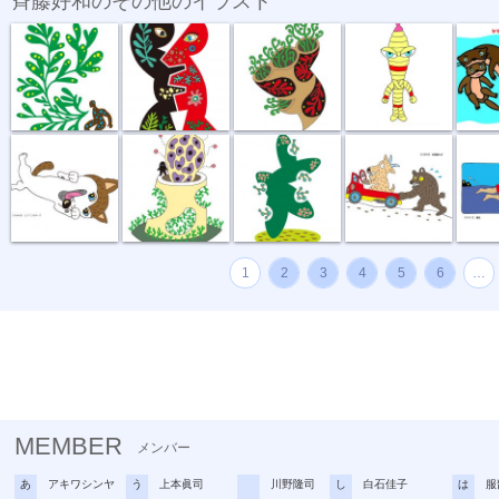
斉藤好和のその他のイラスト
植物のチカラ
組み合わせ
植木鉢
節足星人
3月カ
どう、このポ...
おいしい匂い
新しい種
坂道登れば
遠泳
1
2
3
4
5
6
…
MEMBER
メンバー
あ
アキワシンヤ
う
上本眞司
川野隆司
し
白石佳子
は
服