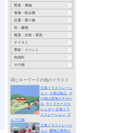
野菜・果物
食物・飲み物
交通・乗り物
街・建物
風景・自然・景色
テイスト
季節・イベント
色傾向
その他
同じキーワードの他のイラスト
ゴルフ三昧
立体イラストレーシ
ョン
,
人形は粘土
,
そ
の他は発泡スチロー
ル
,
ライフカードカ
レンダー 立体イラ
ストレーション
,
ゴ
街の俯瞰図
ルフ三昧
立体イラストレーシ
ョン
,
建物は発泡ス