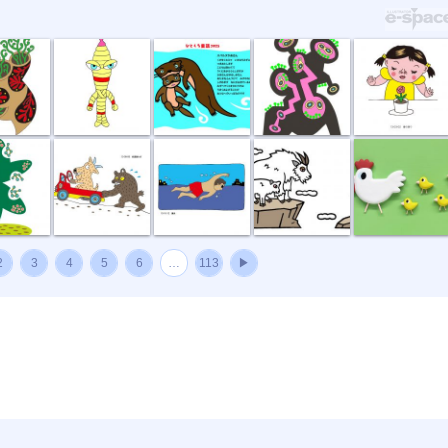
節足星人
3月カワウソ
アリの巣
春の香り
種
坂道登れば
遠泳
崖っぷちのシ...
ニワトリ親子
2
3
4
5
6
…
113
▶