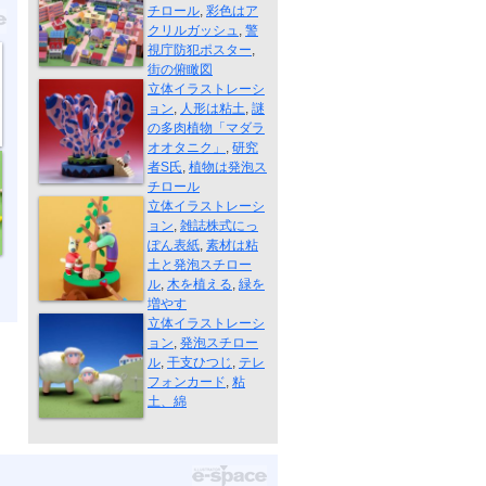
チロール
,
彩色はア
クリルガッシュ
,
警
視庁防犯ポスター
,
研究者
街の俯瞰図
立体イラストレーシ
ョン
,
人形は粘土
,
謎
の多肉植物「マダラ
オオタニク」
,
研究
者S氏
,
植物は発泡ス
木を植える
チロール
立体イラストレーシ
ョン
,
雑誌株式にっ
ぽん表紙
,
素材は粘
土と発泡スチロー
ル
,
木を植える
,
緑を
干支ひつじテ...
増やす
立体イラストレーシ
ョン
,
発泡スチロー
ル
,
干支ひつじ
,
テレ
フォンカード
,
粘
土、綿