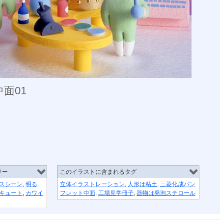
面01
リー
このイラストに含まれるタグ
スシーン
,
明る
立体イラストレーション
,
人形は粘土
,
三菱化成パン
キュート
,
カワイ
フレット中面
,
工場見学冊子
,
器物は発泡スチロール