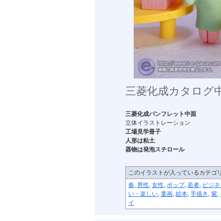
三菱化成カタログ中
三菱化成パンフレット中面
立体イラストレーション
工場見学冊子
人形は粘土
器物は発泡スチロール
このイラストが入っているカテゴ
春
,
男性
,
女性
,
ポップ
,
若者
,
ビジネ
い・楽しい
,
童画
,
絵本
,
手描き
,
紫
,
イ