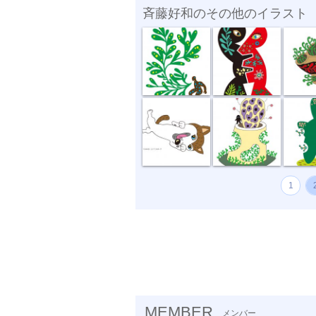
斉藤好和のその他のイラスト
植物のチカラ
組み合わせ
植木鉢
どう、このポ...
おいしい匂い
新しい
1
MEMBER
メンバー