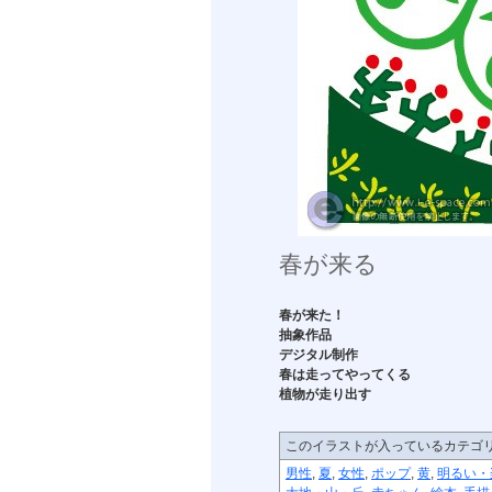
春が来る
春が来た！
抽象作品
デジタル制作
春は走ってやってくる
植物が走り出す
このイラストが入っているカテゴ
男性
,
夏
,
女性
,
ポップ
,
黄
,
明るい・