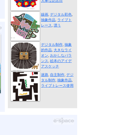
大事な記念日
漂う
線画
,
デジタル彩色
,
抽象作品
,
ライブト
レース
,
漂う
大きなライオン
デジタル制作
,
抽象
的作品
,
大きなライ
オン
,
おかしなバラ
ンス
,
絵本のアイデ
アスケッチ
迷路
迷路
,
自主制作
,
デジ
タル制作
,
抽象作品
,
ライブトレース使用