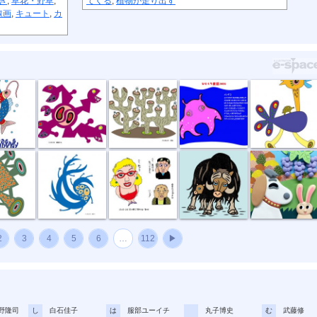
き
,
草花・野草
,
てくる
,
植物が走り出す
線画
,
キュート
,
カ
恋
捕食する
団地
11月メンダコ
草原タクシー
所
風祭り
ハイ私です。
ジャコウウシ
しちのすけa
2
3
4
5
6
…
112
▶
野隆司
し
白石佳子
は
服部ユーイチ
丸子博史
む
武藤修