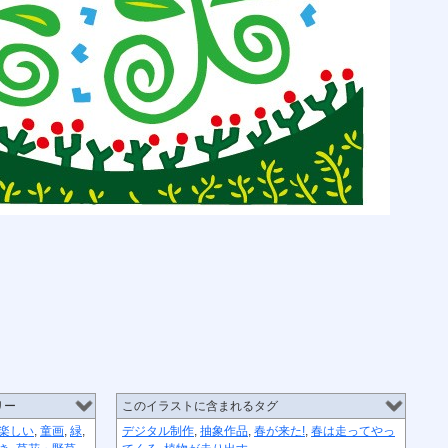
リー
このイラストに含まれるタグ
楽しい
,
童画
,
緑
,
デジタル制作
,
抽象作品
,
春が来た!
,
春は走ってやっ