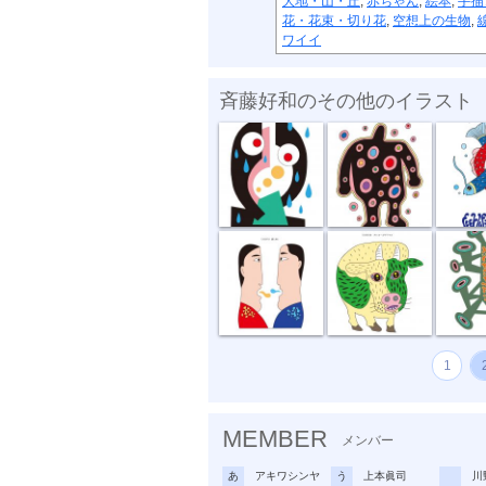
大地・山・丘
,
赤ちゃん
,
絵本
,
手描
花・花束・切り花
,
空想上の生物
,
ワイイ
斉藤好和のその他のイラスト
傘がない
正体不明
深海の
話し合い
オハヨーゴザ...
噂の出
1
MEMBER
メンバー
あ
アキワシンヤ
う
上本眞司
川