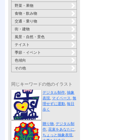
野菜・果物
食物・飲み物
交通・乗り物
街・建物
風景・自然・景色
テイスト
季節・イベント
色傾向
その他
同じキーワードの他のイラスト
マイペース
デジタル制作
,
抽象
表現
,
マイペース
,
無
理せずに運動
,
毎日
歩く
花束をあなたに
贈り物
,
デジタル制
作
,
花束をあなたに
,
ちょっと抽象表現
,