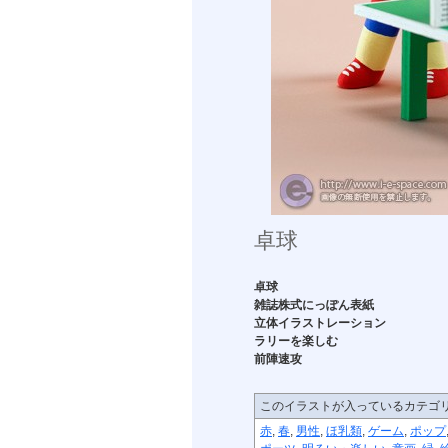
卓球
卓球
雑誌株式にっぽん表紙
立体イラストレーション
ラリーを楽しむ
前陣速攻
このイラストが入っているカテゴ
赤
,
春
,
男性
,
ほ乳類
,
ゲーム
,
ポップ