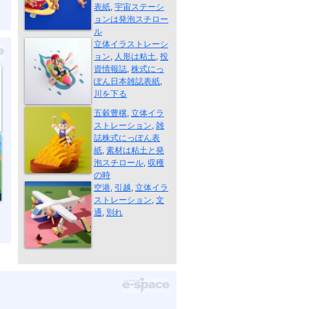
表紙
,
宇宙ステーシ
ョンは発泡スチロー
株式にっぽん...
ル
立体イラストレーシ
ョン
,
人形は粘土
,
投
資情報誌
,
株式にっ
ぽん日本雑誌表紙
,
川を下る
収穫の時
五穀豊穣
,
立体イラ
ストレーション
,
雑
誌株式にっぽん表
紙
,
素材は粘土と発
泡スチロール
,
収穫
手紙書くから...
の時
空港
,
引越
,
立体イラ
ストレーション
,
文
通
,
別れ