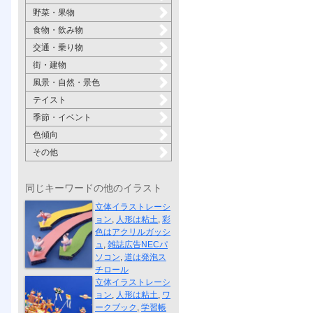
野菜・果物
食物・飲み物
交通・乗り物
街・建物
風景・自然・景色
テイスト
季節・イベント
色傾向
その他
同じキーワードの他のイラスト
雑誌広告NEC...
立体イラストレーシ
ョン
,
人形は粘土
,
彩
色はアクリルガッシ
ュ
,
雑誌広告NECパ
ソコン
,
道は発泡ス
ワークブック...
チロール
立体イラストレーシ
ョン
,
人形は粘土
,
ワ
ークブック
,
学習帳