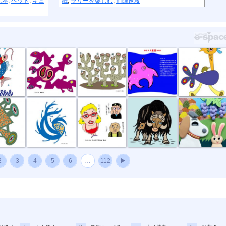
絵本
,
ペット
,
キュ
紙
,
ラリーを楽しむ
,
前陣速攻
恋
捕食する
団地
11月メンダコ
草原タクシー
所
風祭り
ハイ私です。
ジャコウウシ
しちのすけa
2
3
4
5
6
…
112
▶