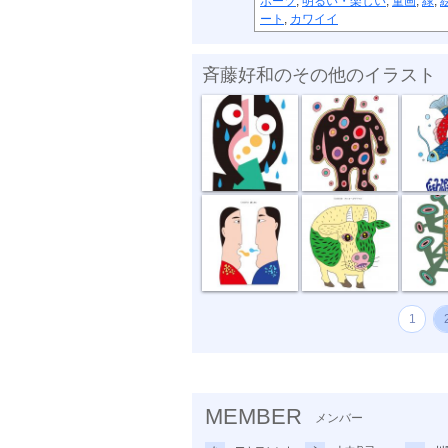
ポーツ
,
明るい・楽しい
,
童画
,
緑
,
ート
,
カワイイ
斉藤好和のその他のイラスト
傘がない
正体不明
深海の
話し合い
オハヨーゴザ...
噂の出
1
MEMBER
メンバー