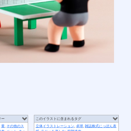
リー
このイラストに含まれるタグ
,
黄
,
その他のス
立体イラストレーション
,
卓球
,
雑誌株式にっぽん表