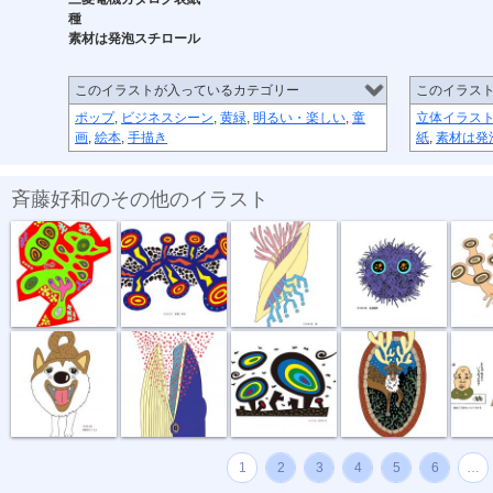
種
素材は発泡スチロール
このイラストが入っているカテゴリー
このイラス
ポップ
,
ビジネスシーン
,
黄緑
,
明るい・楽しい
,
童
立体イラス
画
,
絵本
,
手描き
紙
,
素材は発
斉藤好和のその他のイラスト
めぐる想い
放電１秒前
貝
毛玉野郎
キノコカ
お散歩行こうよ
食事風景 ク...
風が強い夜
お帰りなさい
困りま
1
2
3
4
5
6
…