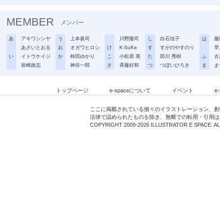
MEMBER
メンバー
あ
アキワシンヤ
う
上本眞司
川野隆司
し
白石佳子
は
服
あさいとおる
お
オガワヒロシ
け
K-SuKe
す
すがのやすのり
早
い
イトウケイジ
か
柿田ゆかり
こ
小松原 英
た
田川 秀樹
ふ
古
岩崎政志
神谷一郎
さ
斉藤好和
つ
つぼいひろき
ま
ま
トップページ
e-spaceについて
イベント
e
ここに掲載されている個々のイラストレーション、創
法律で認められたものを除き、無断での転用・引用は
COPYRIGHT 2009-2026 ILLUSTRATOR E SPACE. A