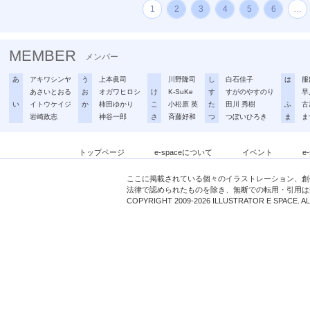
1
2
3
4
5
6
…
MEMBER
メンバー
あ
アキワシンヤ
う
上本眞司
川野隆司
し
白石佳子
は
服
あさいとおる
お
オガワヒロシ
け
K-SuKe
す
すがのやすのり
早
い
イトウケイジ
か
柿田ゆかり
こ
小松原 英
た
田川 秀樹
ふ
古
岩崎政志
神谷一郎
さ
斉藤好和
つ
つぼいひろき
ま
ま
トップページ
e-spaceについて
イベント
e
ここに掲載されている個々のイラストレーション、創
法律で認められたものを除き、無断での転用・引用は
COPYRIGHT 2009-2026 ILLUSTRATOR E SPACE. A