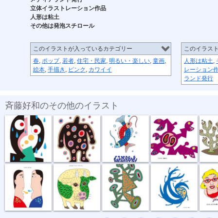
立体イラストレーション作品
人形は粘土
その他は発泡スチロール
このイラストが入っているカテゴリー
このイラス
春
,
ポップ
,
若者
,
住宅・民家
,
明るい・楽しい
,
童画
,
人形は粘土
,
絵本
,
手描き
,
ピンク
,
カワイイ
レーション
ランド発行
斉藤好和のその他のイラスト
傘がない
正体不明
深海の恋
捕食する
団地
話し合い
オハヨーゴザ...
噂の出所
風祭り
ハイ私