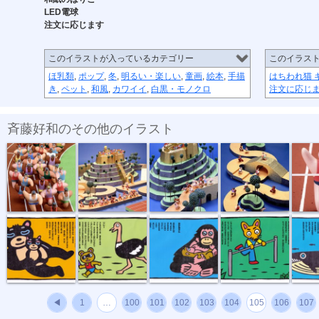
LED電球
注文に応じます
このイラストが入っているカテゴリー
このイラス
ほ乳類
,
ポップ
,
冬
,
明るい・楽しい
,
童画
,
絵本
,
手描
はちわれ猫 
き
,
ペット
,
和風
,
カワイイ
,
白黒・モノクロ
注文に応じ
斉藤好和のその他のイラスト
マラソンスタ...
マラソン序盤戦
マラソン中盤戦
マラソン終盤戦
マラソ
もうすぐはる
リレーのコーチ
おかあさん
さかあがり
くじら
◀
1
…
100
101
102
103
104
105
106
107