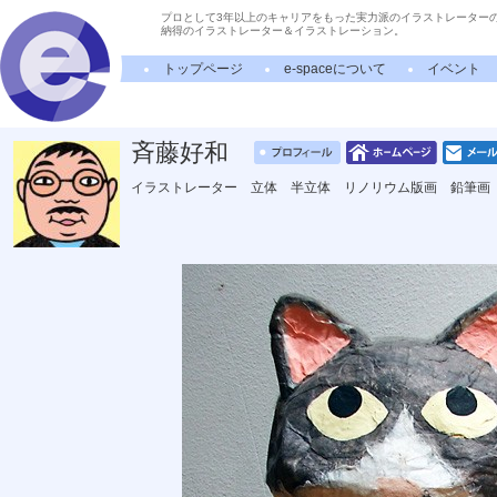
プロとして3年以上のキャリアをもった実力派のイラストレーター
納得のイラストレーター＆イラストレーション。
トップページ
e-spaceについて
イベント
斉藤好和
イラストレーター 立体 半立体 リノリウム版画 鉛筆画