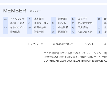
MEMBER
メンバー
あ
アキワシンヤ
う
上本眞司
川野隆司
し
白石佳子
は
服
あさいとおる
お
オガワヒロシ
け
K-SuKe
す
すがのやすのり
早
い
イトウケイジ
か
柿田ゆかり
こ
小松原 英
た
田川 秀樹
ふ
古
岩崎政志
神谷一郎
さ
斉藤好和
つ
つぼいひろき
ま
ま
トップページ
e-spaceについて
イベント
e
ここに掲載されている個々のイラストレーション、創
法律で認められたものを除き、無断での転用・引用は
COPYRIGHT 2009-2026 ILLUSTRATOR E SPACE. A