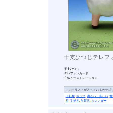
干支ひつじテレフ
干支ひつじ
テレフォンカード
立体イラストレーション
このイラストが入っているカテゴ
ほ乳類
,
ポップ
,
明るい・楽しい
,
童
月
,
手描き
,
年賀状
,
カレンダー