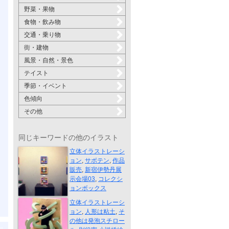
野菜・果物
食物・飲み物
交通・乗り物
街・建物
風景・自然・景色
テイスト
季節・イベント
色傾向
その他
同じキーワードの他のイラスト
伊勢丹展示会...
立体イラストレーシ
ョン
,
サボテン
,
作品
販売
,
新宿伊勢丹展
示会場03
,
コレクシ
ョンボックス
別役実小説挿絵
立体イラストレーシ
ョン
,
人形は粘土
,
そ
の他は発泡スチロー