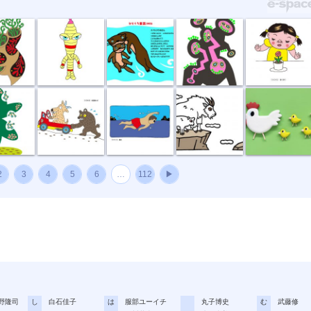
節足星人
3月カワウソ
アリの巣
春の香り
種
坂道登れば
遠泳
崖っぷちのシ...
ニワトリ親子
2
3
4
5
6
…
112
▶
野隆司
し
白石佳子
は
服部ユーイチ
丸子博史
む
武藤修