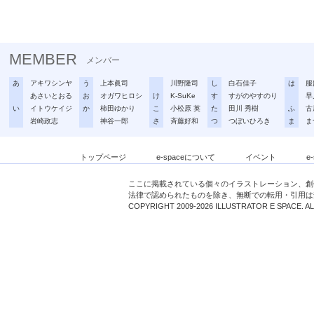
MEMBER
メンバー
あ
アキワシンヤ
う
上本眞司
川野隆司
し
白石佳子
は
服
あさいとおる
お
オガワヒロシ
け
K-SuKe
す
すがのやすのり
早
い
イトウケイジ
か
柿田ゆかり
こ
小松原 英
た
田川 秀樹
ふ
古
岩崎政志
神谷一郎
さ
斉藤好和
つ
つぼいひろき
ま
ま
トップページ
e-spaceについて
イベント
e
ここに掲載されている個々のイラストレーション、創
法律で認められたものを除き、無断での転用・引用は
COPYRIGHT 2009-2026 ILLUSTRATOR E SPACE. A