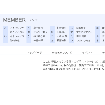
MEMBER
メンバー
あ
アキワシンヤ
う
上本眞司
川野隆司
し
白石佳子
は
服
あさいとおる
お
オガワヒロシ
け
K-SuKe
す
すがのやすのり
早
い
イトウケイジ
か
柿田ゆかり
こ
小松原 英
た
田川 秀樹
ふ
古
岩崎政志
神谷一郎
さ
斉藤好和
つ
つぼいひろき
ま
ま
トップページ
e-spaceについて
イベント
e
ここに掲載されている個々のイラストレーション、創
法律で認められたものを除き、無断での転用・引用は
COPYRIGHT 2009-2026 ILLUSTRATOR E SPACE. A