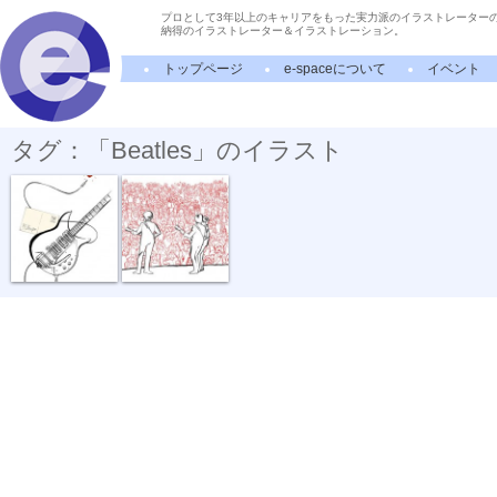
プロとして3年以上のキャリアをもった実力派のイラストレーター
納得のイラストレーター＆イラストレーション。
トップページ
e-spaceについて
イベント
タグ：「Beatles」のイラスト
P.S.I Love Y...