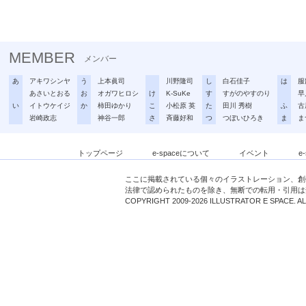
MEMBER
メンバー
あ
アキワシンヤ
う
上本眞司
川野隆司
し
白石佳子
は
服
あさいとおる
お
オガワヒロシ
け
K-SuKe
す
すがのやすのり
早
い
イトウケイジ
か
柿田ゆかり
こ
小松原 英
た
田川 秀樹
ふ
古
岩崎政志
神谷一郎
さ
斉藤好和
つ
つぼいひろき
ま
ま
トップページ
e-spaceについて
イベント
e
ここに掲載されている個々のイラストレーション、創
法律で認められたものを除き、無断での転用・引用は
COPYRIGHT 2009-2026 ILLUSTRATOR E SPACE. A