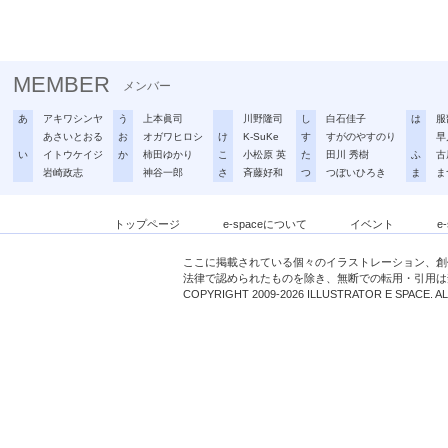
MEMBER
メンバー
あ
アキワシンヤ
う
上本眞司
川野隆司
し
白石佳子
は
服
あさいとおる
お
オガワヒロシ
け
K-SuKe
す
すがのやすのり
早
い
イトウケイジ
か
柿田ゆかり
こ
小松原 英
た
田川 秀樹
ふ
古
岩崎政志
神谷一郎
さ
斉藤好和
つ
つぼいひろき
ま
ま
トップページ
e-spaceについて
イベント
e
ここに掲載されている個々のイラストレーション、創
法律で認められたものを除き、無断での転用・引用は
COPYRIGHT 2009-2026 ILLUSTRATOR E SPACE. A