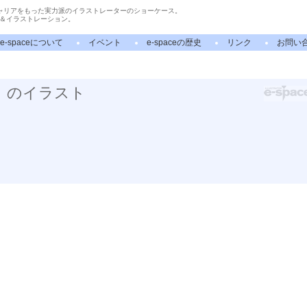
ャリアをもった実力派のイラストレーターのショーケース。
＆イラストレーション。
e-spaceについて
イベント
e-spaceの歴史
リンク
お問い
ミ」のイラスト