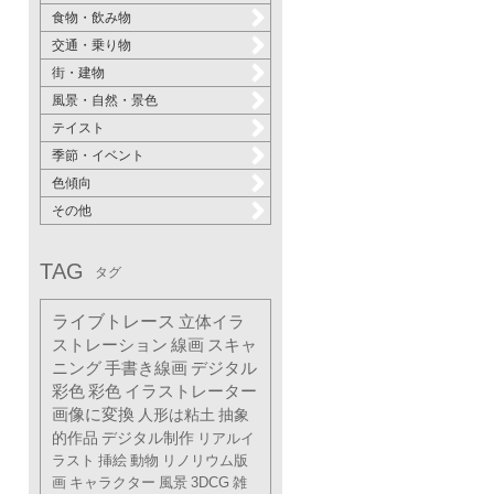
食物・飲み物
交通・乗り物
街・建物
風景・自然・景色
テイスト
季節・イベント
色傾向
その他
TAG
タグ
ライブトレース
立体イラ
ストレーション
線画
スキャ
ニング
手書き線画
デジタル
彩色
彩色
イラストレーター
画像に変換
人形は粘土
抽象
的作品
デジタル制作
リアルイ
ラスト
挿絵
動物
リノリウム版
画
キャラクター
風景
3DCG
雑