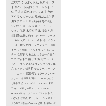
誌株式にっぽん表紙
風景イラス
ト
男の子
発泡スチロール
かわい
い
手描き
彩色はデジタル
彩色は
アクリルガッシュ
素材は粘土と発
泡スチロール
鳥
抽象的
その他は
発泡スチロール
立体イラストレー
ション作品
水彩画
和風
抽象作品
似顔絵
建物は発泡スチロール
つりね
こ
カレンダー
レトロ
絵本
街並イラス
ト
自主制作
女の子
ファンタジー
俯瞰
イラスト
動物リアルイラスト
モンス
ター
色鉛筆
犬
粘土による立体作品
半
立体作品
ネコ
猫
リス
海
街並
ボール
ペン
トリ
リアル
紙
リノリウム版画作
品
モノクロ表現
花
サムネール
クリス
マス
カット
音楽
俯瞰
ホラー
スケッチ
おしゃれ
鉛筆画
動画サムネール
ひとく
ち動物童話
レトロイラスト
シール
和風
景
粘土
細密な線画
ペット
SCRAPER
BOARD
建物
スクラッチイラスト
株式に
っぽん雑誌表紙
アクリルガッシュ
粘土に
よる半立体作品
Creema
恐竜
色鉛筆画
ポ