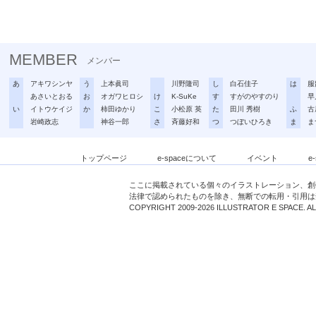
MEMBER
メンバー
あ
アキワシンヤ
う
上本眞司
川野隆司
し
白石佳子
は
服
あさいとおる
お
オガワヒロシ
け
K-SuKe
す
すがのやすのり
早
い
イトウケイジ
か
柿田ゆかり
こ
小松原 英
た
田川 秀樹
ふ
古
岩崎政志
神谷一郎
さ
斉藤好和
つ
つぼいひろき
ま
ま
トップページ
e-spaceについて
イベント
e
ここに掲載されている個々のイラストレーション、創
法律で認められたものを除き、無断での転用・引用は
COPYRIGHT 2009-2026 ILLUSTRATOR E SPACE. A