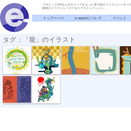
プロとして3年以上のキャリアをもった実力派のイラストレーター
納得のイラストレーター＆イラストレーション。
トップページ
e-spaceについて
イベント
タグ：「龍」のイラスト
New Year Car...
辰のキャラク...
年賀状「辰」3
年賀状「辰」2
年賀状
「阿吽」（ネ...
NIPPON
RISING!