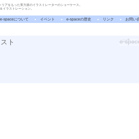
ャリアをもった実力派のイラストレーターのショーケース。
＆イラストレーション。
e-spaceについて
イベント
e-spaceの歴史
リンク
お問い
ラスト