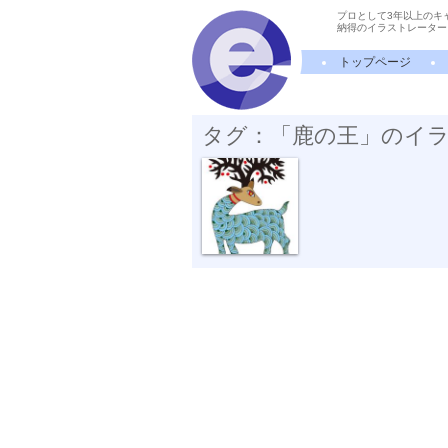
プロとして3年以上のキ
納得のイラストレーター
トップページ
タグ：「鹿の王」のイ
鹿の王