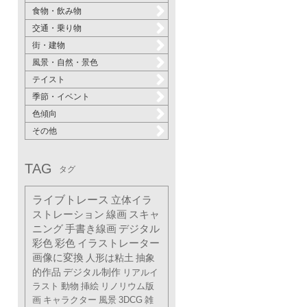
食物・飲み物
交通・乗り物
街・建物
風景・自然・景色
テイスト
季節・イベント
色傾向
その他
TAG
タグ
ライブトレース
立体イラ
ストレーション
線画
スキャ
ニング
手書き線画
デジタル
彩色
彩色
イラストレーター
画像に変換
人形は粘土
抽象
的作品
デジタル制作
リアルイ
ラスト
動物
挿絵
リノリウム版
画
キャラクター
風景
3DCG
雑