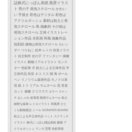
誌株式にっぽん表紙
風景イラス
ト
男の子
発泡スチロール
かわい
い
手描き
彩色はデジタル
彩色は
アクリルガッシュ
素材は粘土と発
泡スチロール
鳥
抽象的
その他は
発泡スチロール
立体イラストレー
ション作品
水彩画
和風
抽象作品
似顔絵
建物は発泡スチロール
カレン
ダー
つりねこ
絵本
レトロ
街並イラス
ト
自主制作
女の子
ファンタジー
俯瞰
イラスト
動物リアルイラスト
モンス
ター
色鉛筆
犬
粘土による立体作品
半
立体作品
街並
ネコ
リス
猫
海
ボール
ペン
リノリウム版画作品
モノクロ表
現
紙
トリ
リアル
サムネール
花
音楽
カット
俯瞰
クリスマス
ホラー
スケッ
チ
おしゃれ
鉛筆画
動画サムネール
粘土
細密な線画
レトロイラスト
和風景
ひと
くち動物童話
シール
SCRAPER BOARD
粘土による半立体作品
ペット
スクラッチ
イラスト
株式にっぽん雑誌表紙
建物
ア
クリルガッシュ
マンガ
恐竜
色鉛筆画