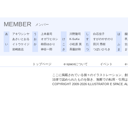
MEMBER
メンバー
あ
アキワシンヤ
う
上本眞司
川野隆司
し
白石佳子
は
服
あさいとおる
お
オガワヒロシ
け
K-SuKe
す
すがのやすのり
早
い
イトウケイジ
か
柿田ゆかり
こ
小松原 英
た
田川 秀樹
ふ
古
岩崎政志
神谷一郎
さ
斉藤好和
つ
つぼいひろき
ま
ま
トップページ
e-spaceについて
イベント
e
ここに掲載されている個々のイラストレーション、創
法律で認められたものを除き、無断での転用・引用は
COPYRIGHT 2009-2026 ILLUSTRATOR E SPACE. A