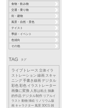
食物・飲み物
交通・乗り物
街・建物
風景・自然・景色
テイスト
季節・イベント
色傾向
その他
TAG
タグ
ライブトレース
立体イラ
ストレーション
線画
スキャ
ニング
手書き線画
デジタル
彩色
彩色
イラストレーター
画像に変換
人形は粘土
抽象
的作品
デジタル制作
リアルイ
ラスト
動物
挿絵
リノリウム版
画
キャラクター
風景
3DCG
雑