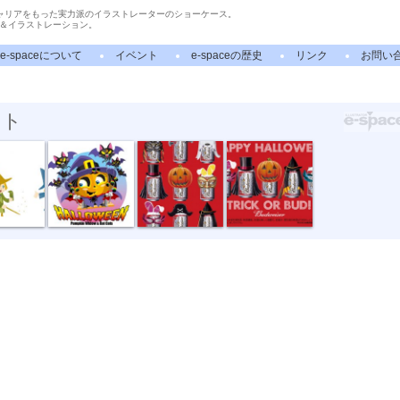
ャリアをもった実力派のイラストレーターのショーケース。
＆イラストレーション。
e-spaceについて
イベント
e-spaceの歴史
リンク
お問い
スト
カ...
ハロウィーン...
バドワイザー...
バドワイザー...