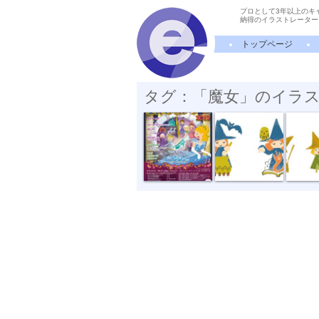
プロとして3年以上のキ
納得のイラストレーター
トップページ
タグ：「魔女」のイラ
日本フィル ...
“デジタルカ...
“デジタル