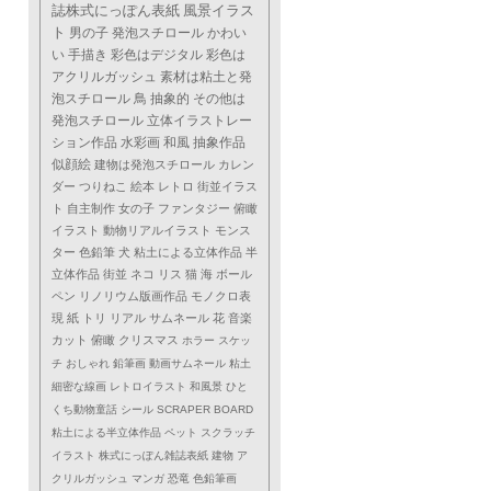
誌株式にっぽん表紙
風景イラス
ト
男の子
発泡スチロール
かわい
い
手描き
彩色はデジタル
彩色は
アクリルガッシュ
素材は粘土と発
泡スチロール
鳥
抽象的
その他は
発泡スチロール
立体イラストレー
ション作品
水彩画
和風
抽象作品
似顔絵
建物は発泡スチロール
カレン
ダー
つりねこ
絵本
レトロ
街並イラス
ト
自主制作
女の子
ファンタジー
俯瞰
イラスト
動物リアルイラスト
モンス
ター
色鉛筆
犬
粘土による立体作品
半
立体作品
街並
ネコ
リス
猫
海
ボール
ペン
リノリウム版画作品
モノクロ表
現
紙
トリ
リアル
サムネール
花
音楽
カット
俯瞰
クリスマス
ホラー
スケッ
チ
おしゃれ
鉛筆画
動画サムネール
粘土
細密な線画
レトロイラスト
和風景
ひと
くち動物童話
シール
SCRAPER BOARD
粘土による半立体作品
ペット
スクラッチ
イラスト
株式にっぽん雑誌表紙
建物
ア
クリルガッシュ
マンガ
恐竜
色鉛筆画