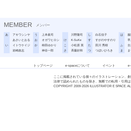
MEMBER
メンバー
あ
アキワシンヤ
う
上本眞司
川野隆司
し
白石佳子
は
服
あさいとおる
お
オガワヒロシ
け
K-SuKe
す
すがのやすのり
早
い
イトウケイジ
か
柿田ゆかり
こ
小松原 英
た
田川 秀樹
ふ
古
岩崎政志
神谷一郎
さ
斉藤好和
つ
つぼいひろき
ま
ま
トップページ
e-spaceについて
イベント
e
ここに掲載されている個々のイラストレーション、創
法律で認められたものを除き、無断での転用・引用は
COPYRIGHT 2009-2026 ILLUSTRATOR E SPACE. A